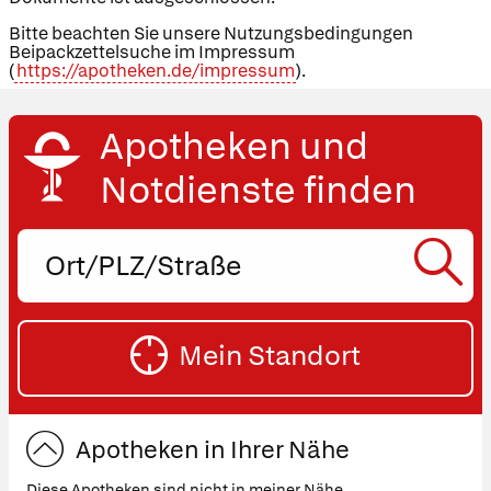
Bitte beachten Sie unsere Nutzungsbedingungen
Beipackzettelsuche im Impressum
(
https://apotheken.de/impressum
).
Apotheken und
Notdienste finden
Ort,
PLZ
oder
SU
Straße
Mein Standort
eingeben:
ST
Apotheken in Ihrer Nähe
Diese Apotheken sind nicht in meiner Nähe