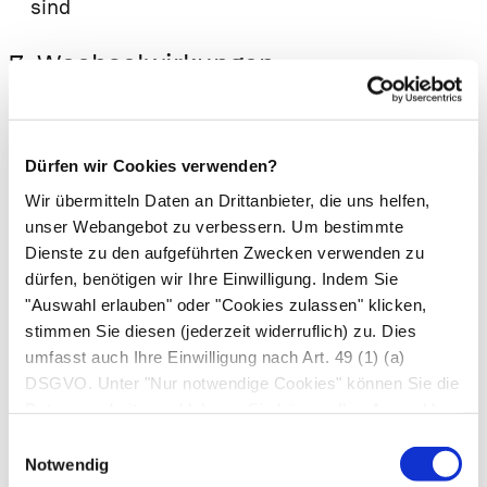
sind
7. Wechselwirkungen
Einnahme zusammen mit anderen Arzneimitteln
Informieren Sie Ihren Arzt oder Apotheker,
wenn Sie andere Arzneimittel anwenden,
Dürfen wir Cookies verwenden?
kürzlich andere Arzneimittel angewendet
Wir übermitteln Daten an Drittanbieter, die uns helfen,
haben oder beabsichtigen andere Arzneimittel
unser Webangebot zu verbessern. Um bestimmte
Dienste zu den aufgeführten Zwecken verwenden zu
anzuwenden.
dürfen, benötigen wir Ihre Einwilligung. Indem Sie
Die Wirkung des Präparates wird wie folgt
"Auswahl erlauben" oder "Cookies zulassen" klicken,
beeinflusst:
stimmen Sie diesen (jederzeit widerruflich) zu. Dies
Die Wirkung vkann bei gleichzeitiger
umfasst auch Ihre Einwilligung nach Art. 49 (1) (a)
Einnahme von eisenhaltigen Arzneimitteln
DSGVO. Unter "Nur notwendige Cookies" können Sie die
vermindert werden.
Datenverarbeitung ablehnen. Sie können Ihre Auswahl
jederzeit unter "Privatsphäre“ am Seitenende ändern.
Die Wirkung nachfolgend genannter
Einwilligungsauswahl
Notwendig
Arzneistoffe bzw. Präparategruppen kann