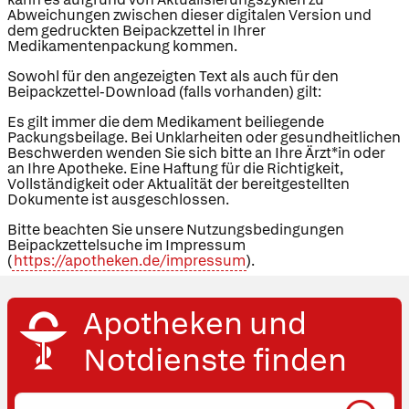
Abweichungen zwischen dieser digitalen Version und
dem gedruckten Beipackzettel in Ihrer
Medikamentenpackung kommen.
Sowohl für den angezeigten Text als auch für den
Beipackzettel-Download (falls vorhanden) gilt:
Es gilt immer die dem Medikament beiliegende
Packungsbeilage. Bei Unklarheiten oder gesundheitlichen
Beschwerden wenden Sie sich bitte an Ihre Ärzt*in oder
an Ihre Apotheke. Eine Haftung für die Richtigkeit,
Vollständigkeit oder Aktualität der bereitgestellten
Dokumente ist ausgeschlossen.
Bitte beachten Sie unsere Nutzungsbedingungen
Beipackzettelsuche im Impressum
(
https://apotheken.de/impressum
).
Apotheken und
Notdienste finden
Ort,