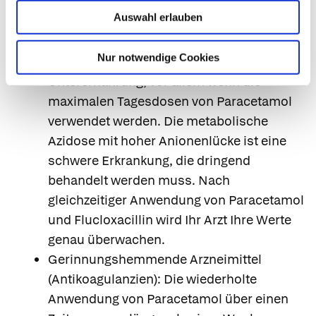
Paracetamol verwendet wird, insbesondere
Auswahl erlauben
bei bestimmten Risikopatientengruppen, z.
B. Patienten mit schwerer
Nur notwendige Cookies
Niereninsuffizienz, Blutvergiftung oder
Unterernährung, vor allem wenn die
maximalen Tagesdosen von Paracetamol
verwendet werden. Die metabolische
Azidose mit hoher Anionenlücke ist eine
schwere Erkrankung, die dringend
behandelt werden muss. Nach
gleichzeitiger Anwendung von Paracetamol
und Flucloxacillin wird Ihr Arzt Ihre Werte
genau überwachen.
Gerinnungshemmende Arzneimittel
(Antikoagulanzien): Die wiederholte
Anwendung von Paracetamol über einen