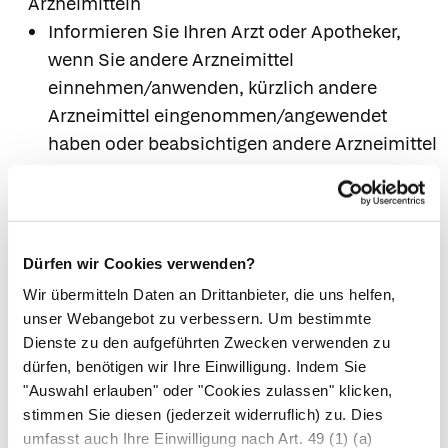
Arzneimitteln
Informieren Sie Ihren Arzt oder Apotheker,
wenn Sie andere Arzneimittel
einnehmen/anwenden, kürzlich andere
Arzneimittel eingenommen/angewendet
haben oder beabsichtigen andere Arzneimittel
einzunehmen/anzuwenden.
Mit folgenden Wirkstoffen sind
Wechselwirkungen möglich:
Probenecid (Arzneimittel gegen Gicht)
Dürfen wir Cookies verwenden?
Möglicherweise leberschädigende
Wir übermitteln Daten an Drittanbieter, die uns helfen,
Substanzen oder enzyminduzierende
unser Webangebot zu verbessern. Um bestimmte
Substanzen, u. a. Phenobarbital
Dienste zu den aufgeführten Zwecken verwenden zu
(Schlafmittel), Phenytoin, Carbamazepin
dürfen, benötigen wir Ihre Einwilligung. Indem Sie
"Auswahl erlauben" oder "Cookies zulassen" klicken,
(Arzneimittel gegen Epilepsie) sowie
stimmen Sie diesen (jederzeit widerruflich) zu. Dies
Rifampicin (Tuberkulosemittel). Unter
umfasst auch Ihre Einwilligung nach Art. 49 (1) (a)