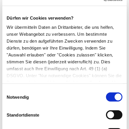
sind.
Dürfen wir Cookies verwenden?
7. Wechselwirkungen
Wir übermitteln Daten an Drittanbieter, die uns helfen,
Einnahme zusammen mit anderen Arzneimitteln
unser Webangebot zu verbessern. Um bestimmte
Informieren Sie Ihren Arzt oder Apotheker,
Dienste zu den aufgeführten Zwecken verwenden zu
dürfen, benötigen wir Ihre Einwilligung. Indem Sie
wenn Sie andere Arzneimittel einnehmen,
"Auswahl erlauben" oder "Cookies zulassen" klicken,
kürzlich andere Arzneimittel eingenommen
stimmen Sie diesen (jederzeit widerruflich) zu. Dies
haben oder beabsichtigen, andere
umfasst auch Ihre Einwilligung nach Art. 49 (1) (a)
Arzneimittel einzunehmen. Arzneimittel
DSGVO. Unter "Nur notwendige Cookies" können Sie die
können sich bei gleichzeitiger Einnahme
Datenverarbeitung ablehnen. Sie können Ihre Auswahl
gegenseitig beeinflussen. Jedoch wurden
jederzeit unter "Privatsphäre“ am Seitenende ändern.
Einwilligungsauswahl
solcheWechselwirkungen nicht berichtet und
Notwendig
es wurden mit dem Präparat keine Studien zur
Erfassung von Wechselwirkungen
Standortdienste
durchgeführt.