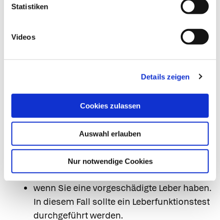
Statistiken
8. Gegenanzeigen
Das Arzneimittel darf nicht eingenommen
Videos
werden,
wenn Sie überempfindlich (allergisch) gegen
Cimicifuga racemosa oder einen der
Details zeigen
sonstigen Bestandteile dieses Arzneimittels
sind.
Cookies zulassen
9. Vorsichtsmaßnahmen
Auswahl erlauben
Warnhinweise und Vorsichtsmaßnahmen
Bitte sprechen Sie mit Ihrem Arzt, bevor Sie
Nur notwendige Cookies
das Präparat einnehmen:
wenn Sie eine vorgeschädigte Leber haben.
In diesem Fall sollte ein Leberfunktionstest
durchgeführt werden.