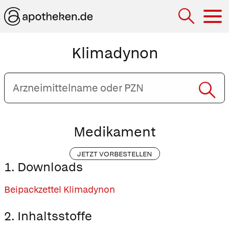
Hau
Klimadynon
Arzneimittelname
oder
PZN
eingeben
Medikament
JETZT VORBESTELLEN
1. Downloads
Beipackzettel Klimadynon
2. Inhaltsstoffe