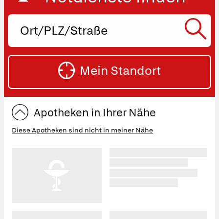
Ort,
PLZ
oder
SU
Straße
Mein Standort
eingeben:
ST
Apotheken in Ihrer Nähe
Diese Apotheken sind nicht in meiner Nähe