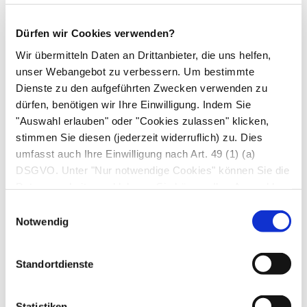
Arzneimittel eingenommen/angewendet
haben oder beabsichtigen, andere
Dürfen wir Cookies verwenden?
Arzneimittel einzunehmen/anzuwenden.
Wir übermitteln Daten an Drittanbieter, die uns helfen,
Wechselwirkungsstudien wurden nur bei
unser Webangebot zu verbessern. Um bestimmte
Erwachsenen durchgeführt.
Dienste zu den aufgeführten Zwecken verwenden zu
Antitussiva (hustenstillende Mittel)
dürfen, benötigen wir Ihre Einwilligung. Indem Sie
Bei kombinierter Anwendung des
"Auswahl erlauben" oder "Cookies zulassen" klicken,
Arzneimittels und hustenstillenden Mitteln
stimmen Sie diesen (jederzeit widerruflich) zu. Dies
(Antitussiva) kann aufgrund des
umfasst auch Ihre Einwilligung nach Art. 49 (1) (a)
DSGVO. Unter "Nur notwendige Cookies" können Sie die
eingeschränkten Hustenreflexes ein
Datenverarbeitung ablehnen. Sie können Ihre Auswahl
gefährlicher Sekretstau entstehen, sodass
jederzeit unter "Privatsphäre“ am Seitenende ändern.
Einwilligungsauswahl
die Indikation zu dieser
Notwendig
Kombinationsbehandlung besonders
sorgfältig gestellt werden sollte. Fragen Sie
Standortdienste
daher vor einer kombinierten Anwendung
unbedingt Ihren Arzt.
Statistiken