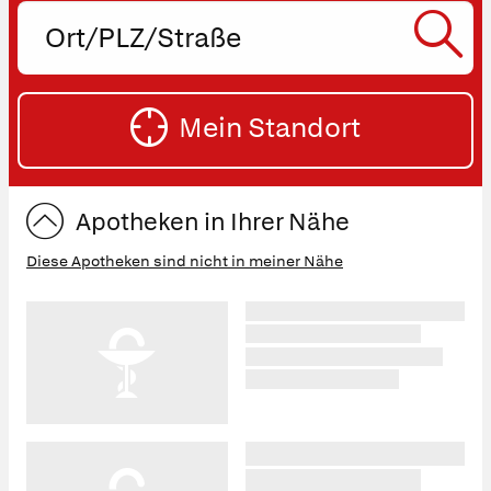
Ort,
PLZ
oder
SU
Straße
Mein Standort
eingeben:
ST
Apotheken in Ihrer Nähe
Diese Apotheken sind nicht in meiner Nähe