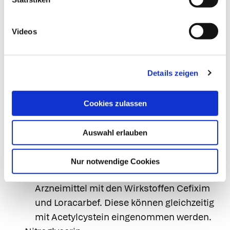
Aktivkohle
Die Anwendung von Aktivkohle kann die
Wirkung von Acetylcystein verringern.
Videos
Antibiotika
Aus experimentellen Untersuchungen gibt
es Hinweise auf eine
Details zeigen
Wirkungsabschwächung von Antibiotika
(Tetracycline, Aminoglykoside, Penicilline)
Cookies zulassen
durch Acetylcystein. Aus
Sicherheitsgründen sollte deshalb die
Auswahl erlauben
Einnahme von Antibiotika getrennt und in
einem mindestens 2-stündigen Abstand
Nur notwendige Cookies
zeitversetzt erfolgen. Dies betrifft nicht
Arzneimittel mit den Wirkstoffen Cefixim
und Loracarbef. Diese können gleichzeitig
mit Acetylcystein eingenommen werden.