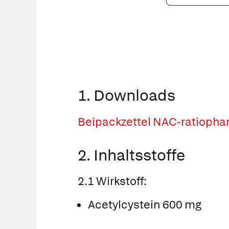
PZN
eingeben
1. Downloads
Beipackzettel NAC-ratiopha
2. Inhaltsstoffe
2.1 Wirkstoff:
Acetylcystein 600 mg