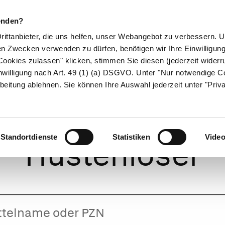
enden?
Drittanbieter, die uns helfen, unser Webangebot zu verbessern.
en Zwecken verwenden zu dürfen, benötigen wir Ihre Einwilligun
ookies zulassen" klicken, stimmen Sie diesen (jederzeit widerru
ikamente
Naturheilkunde
Eltern & Kind
Gesund 
nwilligung nach Art. 49 (1) (a) DSGVO. Unter "Nur notwendige C
beitung ablehnen. Sie können Ihre Auswahl jederzeit unter "Priv
atiopharm akut
Standortdienste
Statistiken
Vide
Hustenlöser