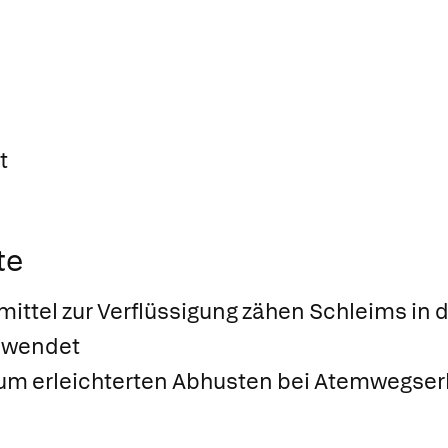
t
te
imittel zur Verflüssigung zähen Schleims i
gewendet
zum erleichterten Abhusten bei Atemwegse