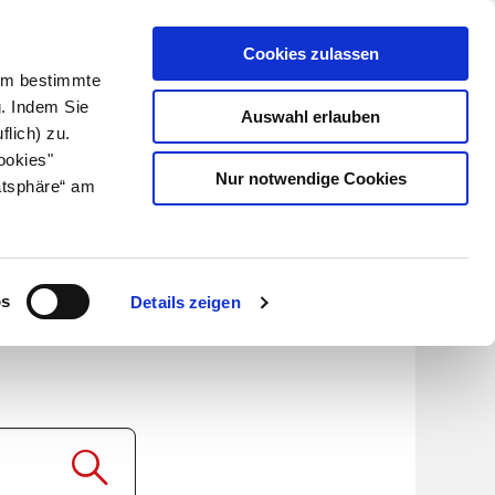
Cookies zulassen
Kundenlogin
Info für Apotheker
 Um bestimmte
g. Indem Sie
Auswahl erlauben
flich) zu.
Suche
leben
Über uns
ookies"
Nur notwendige Cookies
atsphäre“ am
 600mg
os
Details zeigen