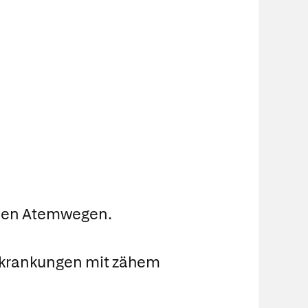
n den Atemwegen.
rkrankungen mit zähem