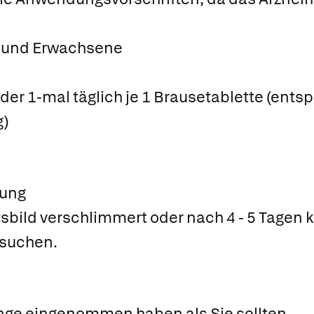
e und Erwachsene
 oder 1-mal täglich je 1 Brausetablette (en
g)
ung
bild verschlimmert oder nach 4 - 5 Tagen k
ufsuchen.
nge eingenommen haben als Sie sollten