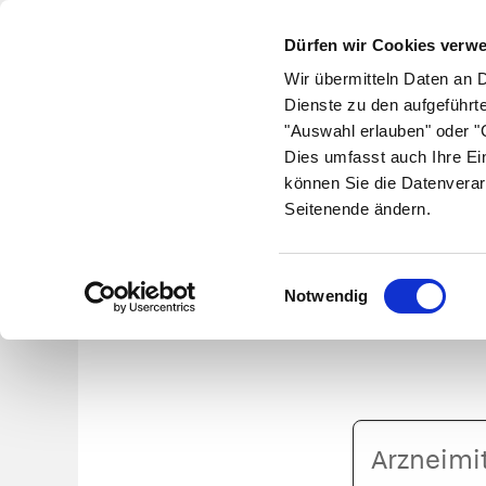
Dürfen wir Cookies verw
Wir übermitteln Daten an 
Dienste zu den aufgeführt
"Auswahl erlauben" oder "C
Krankheiten
Symptome
Therapie
Med
Dies umfasst auch Ihre Ei
können Sie die Datenverar
Seitenende ändern.
NAC-r
Einwilligungsauswahl
Notwendig
Arzneimittelname
oder