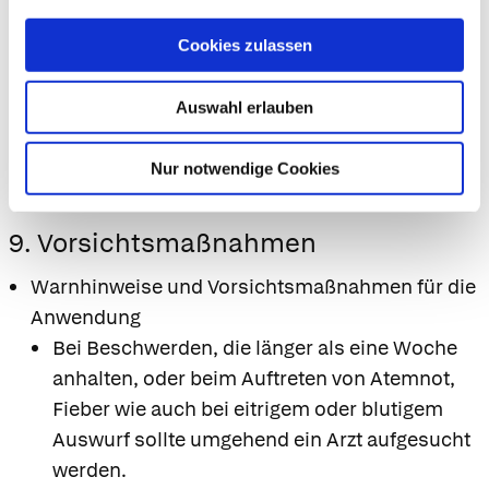
bei bekannter Überempfindlichkeit gegen
Primel, Thymian oder anderen Lamiaceen
Cookies zulassen
(Lippenblütler), Birke, Beifuß, Sellerie oder
einem der sonstigen Bestandteile des
Auswahl erlauben
Arzneimittels.
Das Präparat darf bei Kindern unter 1 Jahr
Nur notwendige Cookies
nicht angewendet werden.
9. Vorsichtsmaßnahmen
Warnhinweise und Vorsichtsmaßnahmen für die
Anwendung
Bei Beschwerden, die länger als eine Woche
anhalten, oder beim Auftreten von Atemnot,
Fieber wie auch bei eitrigem oder blutigem
Auswurf sollte umgehend ein Arzt aufgesucht
werden.