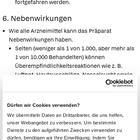
fortgefahren werden.
6. Nebenwirkungen
Wie alle Arzneimittel kann das Präparat
Nebenwirkungen haben.
Selten (weniger als 1 von 1.000, aber mehr als
1 von 10.000 Behandelten) können
Überempfindlichkeitsreaktionen wie z. B.
Luftnot, Hautausschläge, Nesselsucht sowie
Schwellungen in Gesicht, Mund und/oder
Rachenraum auftreten.
Gelegentlich (weniger als 1 von 100, aber mehr
Dürfen wir Cookies verwenden?
als 1 von 1.000 Behandelten) kann es auch zu
Wir übermitteln Daten an Drittanbieter, die uns helfen,
Magenbeschwerden wie Krämpfen, Übelkeit,
unser Webangebot zu verbessern. Um bestimmte
Erbrechen kommen.
Dienste zu den aufgeführten Zwecken verwenden zu
Für mehr Informationen, s.
dürfen, benötigen wir Ihre Einwilligung. Indem Sie