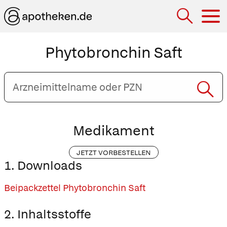
Hau
Phytobronchin Saft
Arzneimittelname
oder
PZN
eingeben
Medikament
JETZT VORBESTELLEN
1. Downloads
Beipackzettel Phytobronchin Saft
2. Inhaltsstoffe