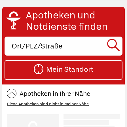
Apotheken und
Notdienste finden
Ort,
PLZ
oder
SU
Straße
Mein Standort
eingeben:
ST
Apotheken in Ihrer Nähe
Diese Apotheken sind nicht in meiner Nähe