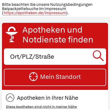
Bitte beachten Sie unsere Nutzungsbedingungen
Beipackzettelsuche im Impressum
(
https://apotheken.de/impressum
).
Apotheken und
Notdienste finden
Ort,
PLZ
oder
SU
Straße
Mein Standort
eingeben:
ST
Apotheken in Ihrer Nähe
Diese Apotheken sind nicht in meiner Nähe