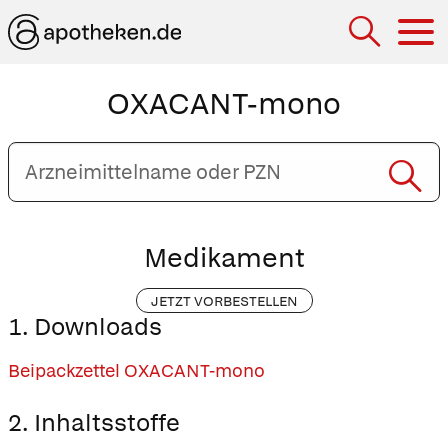
Hau
OXACANT-mono
Arzneimittelname
oder
PZN
eingeben
Medikament
JETZT VORBESTELLEN
1. Downloads
Beipackzettel OXACANT-mono
2. Inhaltsstoffe