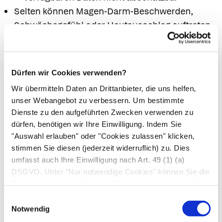
Selten können Magen-Darm-Beschwerden,
Schwächegefühl oder Hautausschlag auftreten.
Diese Beschwerden klingen in der Regel nach
Absetzen des Arzneimittels innerhalb weniger
Tage ab.
Dürfen wir Cookies verwenden?
Bei anhaltenden Nebenwirkungen wenden Sie
Wir übermitteln Daten an Drittanbieter, die uns helfen,
sich an einen Arzt, der über gegebenenfalls
unser Webangebot zu verbessern. Um bestimmte
erforderliche Maßnahmen entscheidet.
Dienste zu den aufgeführten Zwecken verwenden zu
Bei den ersten Anzeichen einer
dürfen, benötigen wir Ihre Einwilligung. Indem Sie
Überempfindlichkeitsreaktion (z. B.
"Auswahl erlauben" oder "Cookies zulassen" klicken,
stimmen Sie diesen (jederzeit widerruflich) zu. Dies
Hautausschlag) soll das Arzneimittel nicht
umfasst auch Ihre Einwilligung nach Art. 49 (1) (a)
weiter eingenommen werden.
DSGVO. Unter "Nur notwendige Cookies" können Sie die
Wenn Sie Nebenwirkungen bemerken, wenden
Datenverarbeitung ablehnen. Sie können Ihre Auswahl
Sie sich an Ihren Arzt oder Apotheker. Dies gilt
jederzeit unter "Privatsphäre“ am Seitenende ändern.
Einwilligungsauswahl
auch für Nebenwirkungen, die nicht angegeben
Notwendig
sind.