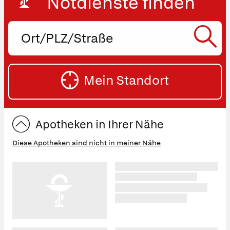
Notdienste finden
Ort,
PLZ
oder
SU
Straße
Mein Standort
eingeben:
ST
Apotheken in Ihrer Nähe
Diese Apotheken sind nicht in meiner Nähe