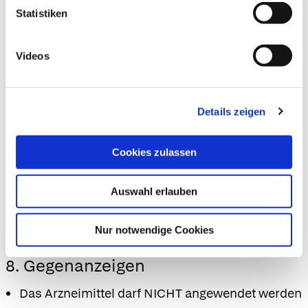
sind.
Statistiken
7. Wechselwirkungen
Videos
Anwendung zusammen mit anderen
Arzneimitteln
Details zeigen
Informieren Sie Ihren Arzt oder Apotheker
wenn Sie andere Arzneimittel anwenden,
kürzlich andere Arzneimittel angewendet
Cookies zulassen
haben oder beabsichtigen andere Arzneimittel
anzuwenden.
Auswahl erlauben
Es wurden bisher keine klinisch bedeutsamen
Wechselwirkungen identifiziert.
Nur notwendige Cookies
8. Gegenanzeigen
Das Arzneimittel darf NICHT angewendet werden