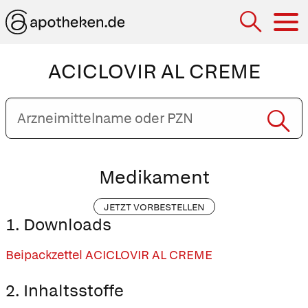
Hau
ACICLOVIR AL CREME
Arzneimittelname
oder
PZN
eingeben
Medikament
JETZT VORBESTELLEN
1. Downloads
Beipackzettel ACICLOVIR AL CREME
2. Inhaltsstoffe