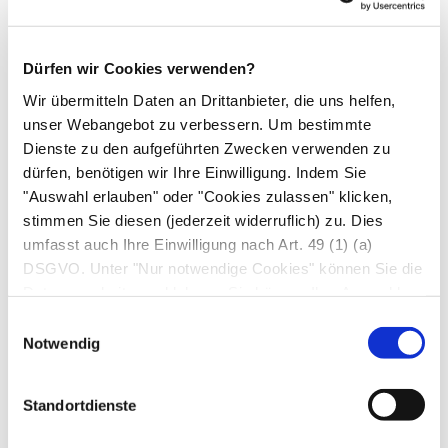
hinausgehen. In solchen Fällen sprechen Sie
bitte mit Ihrem Arzt.
Dürfen wir Cookies verwenden?
Sehr seltene Nebenwirkungen (betreffen weniger
als 1 Behandelten von 10 000):
Wir übermitteln Daten an Drittanbieter, die uns helfen,
unser Webangebot zu verbessern. Um bestimmte
Überempfindlichkeitsreaktionen vom
Dienste zu den aufgeführten Zwecken verwenden zu
Soforttyp einschließlich Angioödem
dürfen, benötigen wir Ihre Einwilligung. Indem Sie
(Schwellung der Haut oder Schleimhaut z.B.
"Auswahl erlauben" oder "Cookies zulassen" klicken,
von Gesicht, Lippen oder Zunge mit Schluck-
stimmen Sie diesen (jederzeit widerruflich) zu. Dies
oder Atembeschwerden) sowie Nesselsucht
umfasst auch Ihre Einwilligung nach Art. 49 (1) (a)
(Urtikaria).
DSGVO. Unter "Nur notwendige Cookies" können Sie die
Datenverarbeitung ablehnen. Sie können Ihre Auswahl
Informieren Sie im Falle schwerer
jederzeit unter "Privatsphäre“ am Seitenende ändern.
Einwilligungsauswahl
Überempfindlichkeitsreaktionen umgehend
Notwendig
einen Arzt!
Wenn Sie Nebenwirkungen bemerken, wenden
Standortdienste
Sie sich an Ihren Arzt oder Apotheker. Dies gilt
auch für Nebenwirkungen, die nicht angegeben