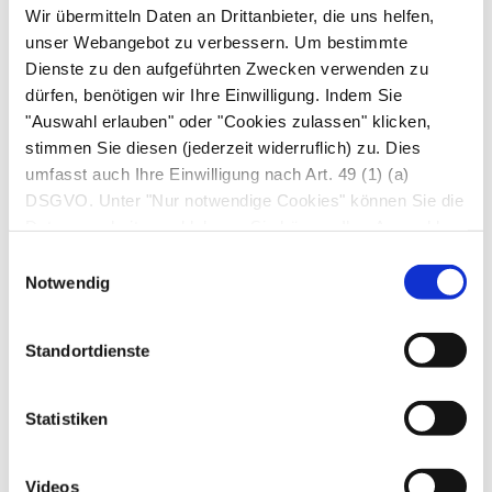
Arzneimittel kann durch die Anwendung von
Wir übermitteln Daten an Drittanbieter, die uns helfen,
Aescin verstärkt werden.
unser Webangebot zu verbessern. Um bestimmte
Dienste zu den aufgeführten Zwecken verwenden zu
Die gleichzeitige Anwendung von
dürfen, benötigen wir Ihre Einwilligung. Indem Sie
Aminoglykosiden (z. B. Gentamicin) ist zu
"Auswahl erlauben" oder "Cookies zulassen" klicken,
vermeiden, da nicht vollständig
stimmen Sie diesen (jederzeit widerruflich) zu. Dies
auszuschließen ist, dass deren
umfasst auch Ihre Einwilligung nach Art. 49 (1) (a)
nierenschädigende Wirkung erhöht werden
DSGVO. Unter "Nur notwendige Cookies" können Sie die
kann.
Datenverarbeitung ablehnen. Sie können Ihre Auswahl
jederzeit unter "Privatsphäre“ am Seitenende ändern.
Die Bindung von Asecin an das Blutplasma
Einwilligungsauswahl
Notwendig
kann durch Antibiotika beeinträchtigt werden,
z. B. erhöhen Cephalotin und Ampicillin die
Konzentration an freiem Aescin im Blutserum.
Standortdienste
Die genannten Arzneimittel sollten daher nicht
gleichzeitig mit dem Arzneimittel angewendet
Statistiken
werden.
Informieren Sie Ihren Arzt oder Apotheker,
Videos