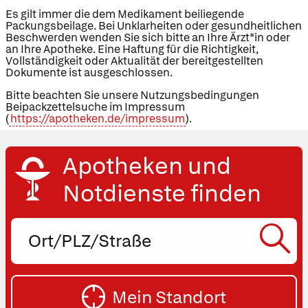
Es gilt immer die dem Medikament beiliegende
Packungsbeilage. Bei Unklarheiten oder gesundheitlichen
Beschwerden wenden Sie sich bitte an Ihre Ärzt*in oder
an Ihre Apotheke. Eine Haftung für die Richtigkeit,
Vollständigkeit oder Aktualität der bereitgestellten
Dokumente ist ausgeschlossen.
Bitte beachten Sie unsere Nutzungsbedingungen
Beipackzettelsuche im Impressum
(
https://apotheken.de/impressum
).
Apotheken und
Notdienste finden
Ort,
PLZ
oder
SU
Straße
Mein Standort
eingeben: