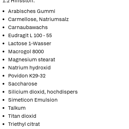
1.2 Hilfsstoff:
Arabisches Gummi
Carmellose, Natriumsalz
Carnaubawachs
Eudragit L 100 - 55
Lactose 1-Wasser
Macrogol 8000
Magnesium stearat
Natrium hydroxid
Povidon K29-32
Saccharose
Silicium dioxid, hochdispers
Simeticon Emulsion
Talkum
Titan dioxid
Triethyl citrat