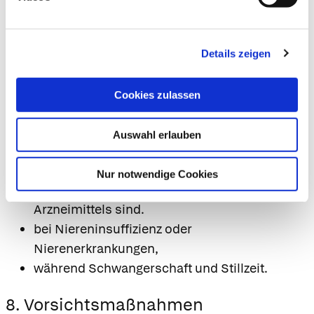
wenn Sie andere Arzneimittel einnehmen,
kürzlich andere Arzneimittel eingenommen /
angewendet haben oder beabsichtigen andere
Details zeigen
Arzneimittel einzunehmen / anzuwenden.
Cookies zulassen
7. Gegenanzeigen
Das Arzneimittel darf nicht eingenommen
Auswahl erlauben
werden,
wenn Sie allergisch gegen Aescin oder einen
Nur notwendige Cookies
der sonstigen Bestandteile dieses
Arzneimittels sind.
bei Niereninsuffizienz oder
Nierenerkrankungen,
während Schwangerschaft und Stillzeit.
8. Vorsichtsmaßnahmen