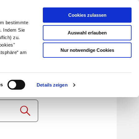
Cookies zulassen
Kundenlogin
Info für Apotheker
 Um bestimmte
g. Indem Sie
Auswahl erlauben
flich) zu.
Suche
leben
Über uns
ookies"
Nur notwendige Cookies
atsphäre“ am
rone
os
Details zeigen