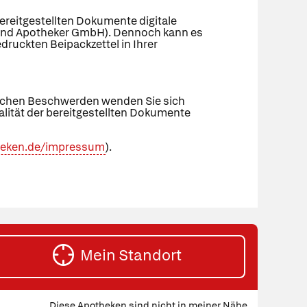
bereitgestellten Dokumente digitale
zte und Apotheker GmbH). Dennoch kann es
ruckten Beipackzettel in Ihrer
tlichen Beschwerden wenden Sie sich
tualität der bereitgestellten Dokumente
theken.de/impressum
).
Mein Standort
HE
Diese Apotheken sind nicht in meiner Nähe