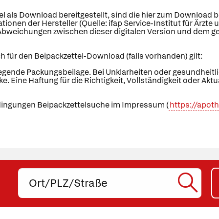
el als Download bereitgestellt, sind die hier zum Download 
tionen der Hersteller (Quelle: ifap Service-Institut für Är
Abweichungen zwischen dieser digitalen Version und dem ged
h für den Beipackzettel-Download (falls vorhanden) gilt:
iegende Packungsbeilage. Bei Unklarheiten oder gesundhei
eke. Eine Haftung für die Richtigkeit, Vollständigkeit oder Ak
dingungen Beipackzettelsuche im Impressum (
https://apo
Ort,
PLZ
oder
SUC
Straße