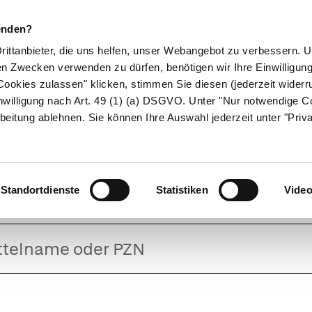
enden?
Drittanbieter, die uns helfen, unser Webangebot zu verbessern.
en Zwecken verwenden zu dürfen, benötigen wir Ihre Einwilligun
ookies zulassen" klicken, stimmen Sie diesen (jederzeit widerru
ikamente
Naturheilkunde
Eltern & Kind
Gesund 
nwilligung nach Art. 49 (1) (a) DSGVO. Unter "Nur notwendige C
beitung ablehnen. Sie können Ihre Auswahl jederzeit unter "Priv
MES Cevitt Zit
Standortdienste
Statistiken
Vide