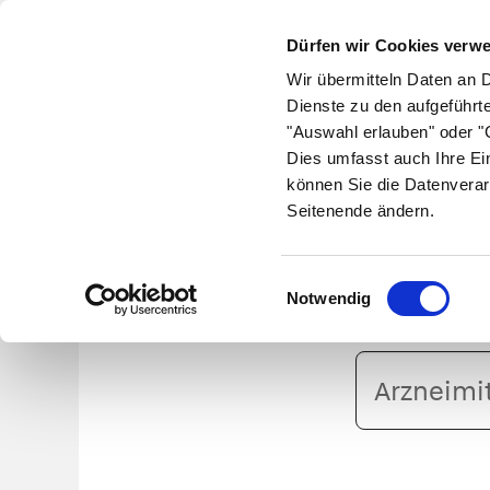
Dürfen wir Cookies verw
Wir übermitteln Daten an 
Dienste zu den aufgeführt
"Auswahl erlauben" oder "C
Krankheiten
Symptome
Therapie
Med
Dies umfasst auch Ihre Ei
können Sie die Datenverar
Seitenende ändern.
HER
Einwilligungsauswahl
Notwendig
Arzneimittelname
oder
PZN
eingeben