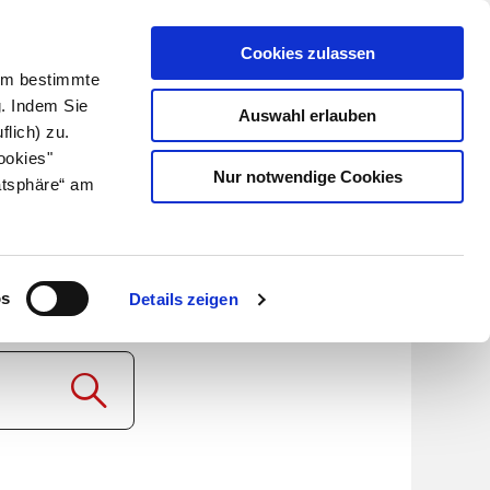
Cookies zulassen
Kundenlogin
Info für Apotheker
 Um bestimmte
g. Indem Sie
Auswahl erlauben
flich) zu.
Suche
leben
Über uns
ookies"
Nur notwendige Cookies
atsphäre“ am
2
os
Details zeigen