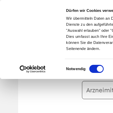
Dürfen wir Cookies verw
Wir übermitteln Daten an 
Dienste zu den aufgeführt
"Auswahl erlauben" oder "C
Krankheiten
Symptome
Therapie
Med
Dies umfasst auch Ihre Ei
können Sie die Datenverar
Seitenende ändern.
Einwilligungsauswahl
Notwendig
Arzneimittelname
oder
PZN
eingeben