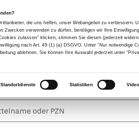
enden?
Drittanbieter, die uns helfen, unser Webangebot zu verbessern.
en Zwecken verwenden zu dürfen, benötigen wir Ihre Einwilligun
ookies zulassen" klicken, stimmen Sie diesen (jederzeit widerru
ikamente
Naturheilkunde
Eltern & Kind
Gesund 
nwilligung nach Art. 49 (1) (a) DSGVO. Unter "Nur notwendige C
beitung ablehnen. Sie können Ihre Auswahl jederzeit unter "Priv
NUX VOMICA D1
Standortdienste
Statistiken
Vide