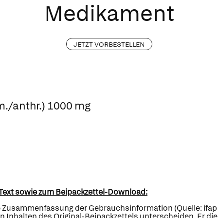
Medikament
JETZT VORBESTELLEN
./anthr.) 1000 mg
Text sowie zum Beipackzettel-Download:
te Zusammenfassung der Gebrauchsinformation (Quelle: ifap S
Inhalten des Original-Beipackzettels unterscheiden. Er di