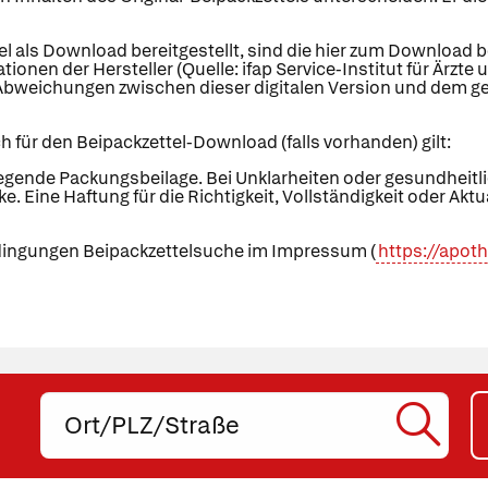
el als Download bereitgestellt, sind die hier zum Download 
tionen der Hersteller (Quelle: ifap Service-Institut für Är
Abweichungen zwischen dieser digitalen Version und dem ged
h für den Beipackzettel-Download (falls vorhanden) gilt:
iegende Packungsbeilage. Bei Unklarheiten oder gesundhei
eke. Eine Haftung für die Richtigkeit, Vollständigkeit oder Ak
dingungen Beipackzettelsuche im Impressum (
https://apo
Ort,
PLZ
oder
SUC
Straße