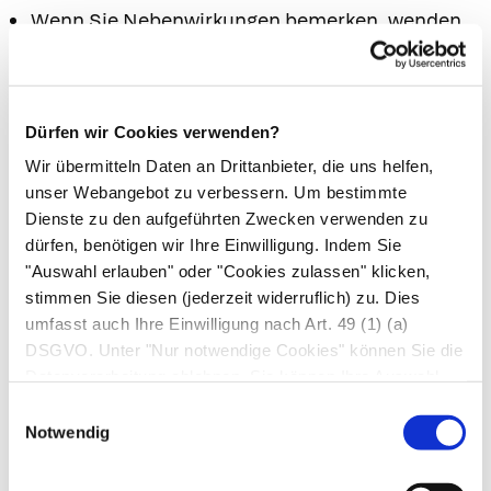
Wenn Sie Nebenwirkungen bemerken, wenden
Sie sich an Ihren Arzt oder Apotheker. Dies gilt
auch für Nebenwirkungen, die nicht angegeben
sind.
Dürfen wir Cookies verwenden?
7. Wechselwirkungen
Wir übermitteln Daten an Drittanbieter, die uns helfen,
unser Webangebot zu verbessern. Um bestimmte
Einnahme zusammen mit anderen Arzneimitteln
Dienste zu den aufgeführten Zwecken verwenden zu
Informieren Sie Ihren Arzt oder Apotheker,
dürfen, benötigen wir Ihre Einwilligung. Indem Sie
"Auswahl erlauben" oder "Cookies zulassen" klicken,
wenn Sie andere Arzneimittel
stimmen Sie diesen (jederzeit widerruflich) zu. Dies
einnehmen/anwenden, kürzlich andere
umfasst auch Ihre Einwilligung nach Art. 49 (1) (a)
Arzneimittel eingenommen/angewendet
DSGVO. Unter "Nur notwendige Cookies" können Sie die
haben oder beabsichtigen andere Arzneimittel
Datenverarbeitung ablehnen. Sie können Ihre Auswahl
einzunehmen/anzuwenden.
jederzeit unter "Privatsphäre“ am Seitenende ändern.
Einwilligungsauswahl
Acetylsalicylsäure:
Notwendig
Der Acetylsalicylsäure-Anteil kann die
Wirkungen und Nebenwirkungen folgender