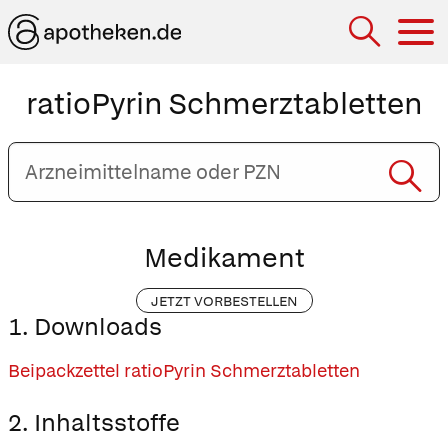
Hau
ratioPyrin Schmerztabletten
Arzneimittelname
oder
PZN
eingeben
Medikament
JETZT VORBESTELLEN
1. Downloads
Beipackzettel ratioPyrin Schmerztabletten
2. Inhaltsstoffe