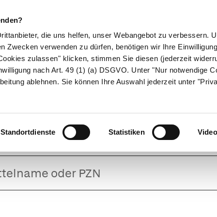
enden?
Drittanbieter, die uns helfen, unser Webangebot zu verbessern.
en Zwecken verwenden zu dürfen, benötigen wir Ihre Einwilligun
ookies zulassen" klicken, stimmen Sie diesen (jederzeit widerru
ikamente
Naturheilkunde
Eltern & Kind
Gesund 
nwilligung nach Art. 49 (1) (a) DSGVO. Unter "Nur notwendige C
beitung ablehnen. Sie können Ihre Auswahl jederzeit unter "Priv
Cimicifuga AL
Standortdienste
Statistiken
Vide