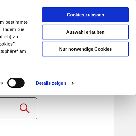
Cookies zulassen
Kundenlogin
Info für Apotheker
 Um bestimmte
g. Indem Sie
Auswahl erlauben
flich) zu.
Suche
leben
Über uns
ookies"
Nur notwendige Cookies
atsphäre“ am
os
Details zeigen