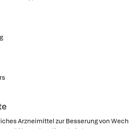
g
rs
te
nzliches Arzneimittel zur Besserung von We