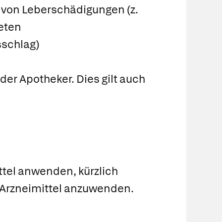
e von Leberschädigungen (z.
reten
sschlag)
er Apotheker. Dies gilt auch
ttel anwenden, kürzlich
 Arzneimittel anzuwenden.