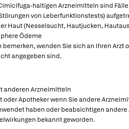
imicifuga-haltigen Arzneimitteln sind Fäll
 Störungen von Leberfunktionstests) aufget
der Haut (Nesselsucht, Hautjucken, Hautau
iphere Ödeme
emerken, wenden Sie sich an Ihren Arzt od
icht angegeben sind.
n
anderen Arzneimitteln
zt oder Apotheker wenn Sie andere Arzneimi
gewendet haben oder beabsichtigen andere
selwirkungen bekannt geworden.