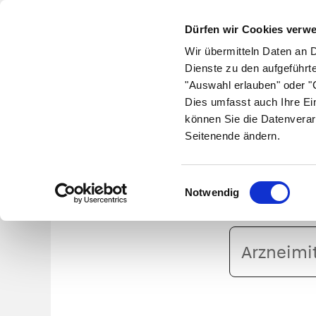
Dürfen wir Cookies verw
Wir übermitteln Daten an 
Dienste zu den aufgeführt
"Auswahl erlauben" oder "C
Krankheiten
Symptome
Therapie
Med
Dies umfasst auch Ihre Ei
können Sie die Datenverar
Seitenende ändern.
Einwilligungsauswahl
Notwendig
Arzneimittelname
oder
PZN
eingeben