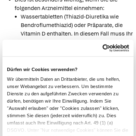
folgenden Arzneimittel einnehmen:
Wassertabletten (Thiazid-Diuretika wie
Bendroflumethiazid) oder Präparate, die
Vitamin D enthalten. In diesem Fall muss Ihr
Calciumspiegel häufiger kontrolliert werden
(z. B. wöchentlich).
Arzneimittel, die weibliche
Geschlechtshormone (Östrogene wie
Dürfen wir Cookies verwenden?
Estradiol) oder Vitamin A enthalten.
Wir übermitteln Daten an Drittanbieter, die uns helfen,
Bestimmte Herzmedikamente
unser Webangebot zu verbessern. Um bestimmte
(herzwirksame Glykoside wie Digoxin), da
Dienste zu den aufgeführten Zwecken verwenden zu
diese von Ihrem Calciumspiegel beeinflusst
dürfen, benötigen wir Ihre Einwilligung. Indem Sie
"Auswahl erlauben" oder "Cookies zulassen" klicken,
werden können. Es besteht eine erhöhte
stimmen Sie diesen (jederzeit widerruflich) zu. Dies
Gefahr des Auftretens von
umfasst auch Ihre Einwilligung nach Art. 49 (1) (a)
Herzrhythmusstörungen, so dass
DSGVO. Unter "Nur notwendige Cookies" können Sie die
regelmäßige EKG-Kontrollen erforderlich