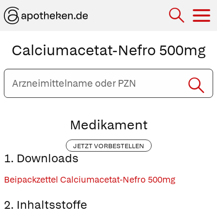
Hau
Calciumacetat-Nefro 500mg
Arzneimittelname
oder
PZN
eingeben
Medikament
JETZT VORBESTELLEN
1. Downloads
Beipackzettel Calciumacetat-Nefro 500mg
2. Inhaltsstoffe