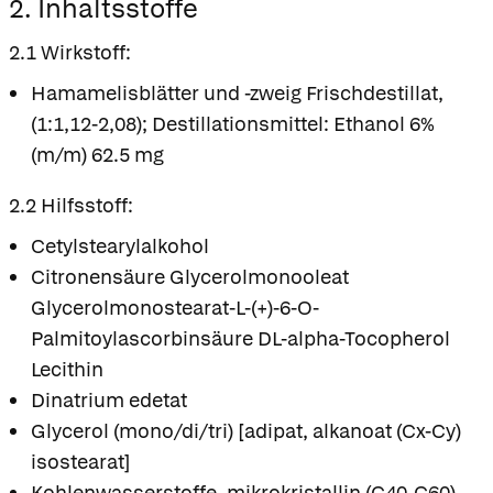
2. Inhaltsstoffe
2.1 Wirkstoff:
Hamamelisblätter und -zweig Frischdestillat,
(1:1,12-2,08); Destillationsmittel: Ethanol 6%
(m/m) 62.5 mg
2.2 Hilfsstoff:
Cetylstearylalkohol
Citronensäure Glycerolmonooleat
Glycerolmonostearat-L-(+)-6-O-
Palmitoylascorbinsäure DL-alpha-Tocopherol
Lecithin
Dinatrium edetat
Glycerol (mono/di/tri) [adipat, alkanoat (Cx-Cy)
isostearat]
Kohlenwasserstoffe, mikrokristallin (C40-C60)