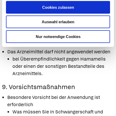
Anwendung von Kondomen aus Latex zu
Cookies zulassen
einer Verminderung der Reißfestigkeit und
damit zur Beeinträchtigung der Sicherheit
Auswahl erlauben
von Kondomen kommen.
Nur notwendige Cookies
8. Gegenanzeigen
Das Arzneimittel darf nicht angewendet werden
bei Überempfindlichkeit gegen Hamamelis
oder einen der sonstigen Bestandteile des
Arzneimittels.
9. Vorsichtsmaßnahmen
Besondere Vorsicht bei der Anwendung ist
erforderlich
Was müssen Sie in Schwangerschaft und