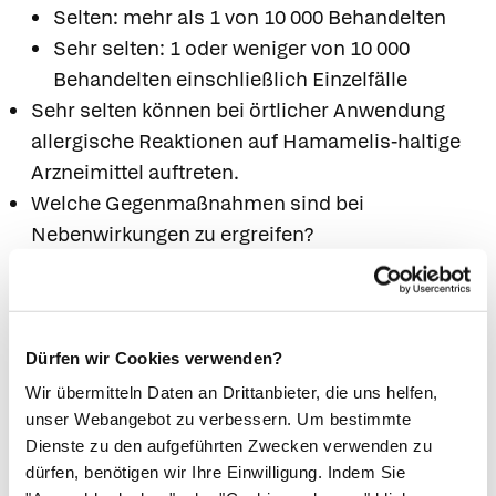
Selten: mehr als 1 von 10 000 Behandelten
Sehr selten: 1 oder weniger von 10 000
Behandelten einschließlich Einzelfälle
Sehr selten können bei örtlicher Anwendung
allergische Reaktionen auf Hamamelis-haltige
Arzneimittel auftreten.
Welche Gegenmaßnahmen sind bei
Nebenwirkungen zu ergreifen?
Bei Auftreten entsprechender Anzeichen, wie
z. B. Hautrötungen und Juckreiz, beenden Sie
bitte die Anwendung und suchen ggf. Ihren
Arzt auf.
Dürfen wir Cookies verwenden?
Falls Sie andere Nebenwirkungen beobachten
Wir übermitteln Daten an Drittanbieter, die uns helfen,
als die hier genannten, teilen Sie dies bitte Ihrem
unser Webangebot zu verbessern. Um bestimmte
Dienste zu den aufgeführten Zwecken verwenden zu
Arzt oder Apotheker mit.
dürfen, benötigen wir Ihre Einwilligung. Indem Sie
Sollten Sie eine der oben genannten