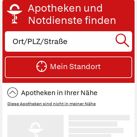
Apotheken und
Notdienste finden
Ort,
PLZ
oder
SU
Straße
Mein Standort
eingeben:
ST
Apotheken in Ihrer Nähe
Diese Apotheken sind nicht in meiner Nähe