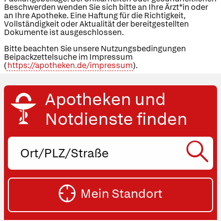
Beschwerden wenden Sie sich bitte an Ihre Ärzt*in oder
an Ihre Apotheke. Eine Haftung für die Richtigkeit,
Vollständigkeit oder Aktualität der bereitgestellten
Dokumente ist ausgeschlossen.
Bitte beachten Sie unsere Nutzungsbedingungen
Beipackzettelsuche im Impressum
(
https://apotheken.de/impressum
).
Apotheken und
Notdienste finden
Ort,
PLZ
oder
SU
Straße
Mein Standort
eingeben:
ST