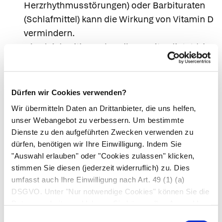
Herzrhythmusstörungen) oder Barbituraten
(Schlafmittel) kann die Wirkung von Vitamin D
vermindern.
Die gleichzeitige Behandlung mit Orlistat (ein
Arzneimittel zur Gewichtsreduktion),
Ionenaustauscherharzen wie Colestyramin
oder Abführmitteln wie Paraffinöl kann die
Dürfen wir Cookies verwenden?
Aufnahme von Vitamin D im Magen-Darm-
Wir übermitteln Daten an Drittanbieter, die uns helfen,
Trakt reduzieren.
unser Webangebot zu verbessern. Um bestimmte
Systemische Corticosteroide (Mittel zur
Dienste zu den aufgeführten Zwecken verwenden zu
Unterdrückung der Immunabwehr und bei
dürfen, benötigen wir Ihre Einwilligung. Indem Sie
"Auswahl erlauben" oder "Cookies zulassen" klicken,
bestimmten Entzündungen) verringern die
stimmen Sie diesen (jederzeit widerruflich) zu. Dies
Calciumaufnahme. Während einer
umfasst auch Ihre Einwilligung nach Art. 49 (1) (a)
gleichzeitigen Anwendung kann es notwendig
DSGVO. Unter "Nur notwendige Cookies" können Sie die
sein, die Dosis der Brausetabletten zu
Datenverarbeitung ablehnen. Sie können Ihre Auswahl
erhöhen.
jederzeit unter "Privatsphäre“ am Seitenende ändern.
Einwilligungsauswahl