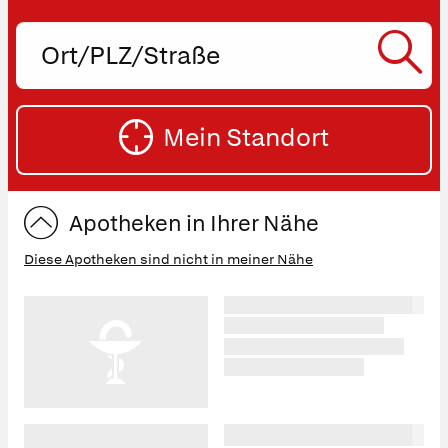
Ort,
PLZ
oder
SU
Straße
Mein Standort
eingeben:
ST
Apotheken in Ihrer Nähe
Diese Apotheken sind nicht in meiner Nähe