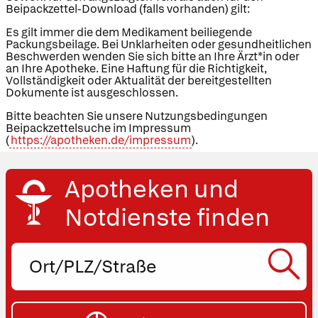
Beipackzettel-Download (falls vorhanden) gilt:
Es gilt immer die dem Medikament beiliegende
Packungsbeilage. Bei Unklarheiten oder gesundheitlichen
Beschwerden wenden Sie sich bitte an Ihre Ärzt*in oder
an Ihre Apotheke. Eine Haftung für die Richtigkeit,
Vollständigkeit oder Aktualität der bereitgestellten
Dokumente ist ausgeschlossen.
Bitte beachten Sie unsere Nutzungsbedingungen
Beipackzettelsuche im Impressum
(
https://apotheken.de/impressum
).
Apotheken und
Notdienste finden
Ort,
PLZ
oder
SU
Straße