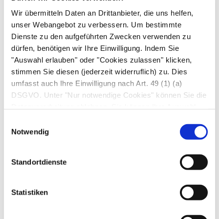
verfügbaren Daten nicht abschätzbar):
Wir übermitteln Daten an Drittanbieter, die uns helfen,
unser Webangebot zu verbessern. Um bestimmte
Hautausschlag, Juckreiz
Dienste zu den aufgeführten Zwecken verwenden zu
Treten Nebenwirkungen auf, sollte das
dürfen, benötigen wir Ihre Einwilligung. Indem Sie
Arzneimittel abgesetzt und ein Arzt aufgesucht
"Auswahl erlauben" oder "Cookies zulassen" klicken,
werden.
stimmen Sie diesen (jederzeit widerruflich) zu. Dies
Wenn Sie Nebenwirkungen bemerken, wenden
umfasst auch Ihre Einwilligung nach Art. 49 (1) (a)
Sie sich an Ihren Arzt oder Apotheker. Dies gilt
DSGVO. Unter "Nur notwendige Cookies" können Sie die
Datenverarbeitung ablehnen. Sie können Ihre Auswahl
auch für Nebenwirkungen, die nicht angegeben
jederzeit unter "Privatsphäre“ am Seitenende ändern.
sind.
Einwilligungsauswahl
Notwendig
7. Wechselwirkungen
Standortdienste
Anwendung zusammen mit anderen
Arzneimitteln
Statistiken
Informieren Sie Ihren Arzt oder Apotheker,
wenn Sie andere Arzneimittel anwenden,