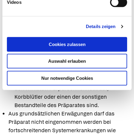
kürzlich andere Arzneimittel angewendet
Videos
haben oder beabsichtigen andere Arzneimittel
anzuwenden.
Details zeigen
Wechselwirkungen zwischen diesem und
anderen Mitteln sind nicht bekannt.
Cookies zulassen
8. Gegenanzeigen
Auswahl erlauben
Das Arzneimittel darf nicht eingenommen
werden
Nur notwendige Cookies
wenn Sie überempfindlich (allergisch) gegen
den Wirkstoff Purpursonnenhutkraut,
Korbblütler oder einen der sonstigen
Bestandteile des Präparates sind.
Aus grundsätzlichen Erwägungen darf das
Präparat nicht eingenommen werden bei
fortschreitenden Systemerkrankungen wie