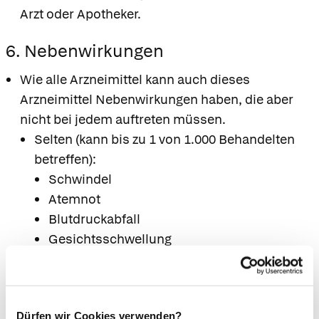
Arzt oder Apotheker.
6. Nebenwirkungen
Wie alle Arzneimittel kann auch dieses
Arzneimittel Nebenwirkungen haben, die aber
nicht bei jedem auftreten müssen.
Selten (kann bis zu 1 von 1.000 Behandelten
betreffen):
Schwindel
Atemnot
Blutdruckabfall
Gesichtsschwellung
Sehr selten (kann bis zu 1 von 10.000
Behandelten betreffen):
Überempfindlichkeitsreaktion
Dürfen wir Cookies verwenden?
Nicht bekannt (Häufigkeit auf Grundlage der