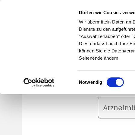
Dürfen wir Cookies verw
Wir übermitteln Daten an 
Dienste zu den aufgeführt
"Auswahl erlauben" oder "C
Krankheiten
Symptome
Therapie
Med
Dies umfasst auch Ihre Ei
können Sie die Datenverar
Seitenende ändern.
Einwilligungsauswahl
Notwendig
Arzneimittelname
oder
PZN
eingeben