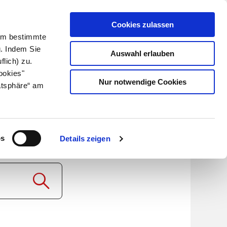
Cookies zulassen
Kundenlogin
Info für Apotheker
 Um bestimmte
g. Indem Sie
Auswahl erlauben
flich) zu.
Suche
leben
Über uns
ookies"
Nur notwendige Cookies
atsphäre“ am
os
Details zeigen