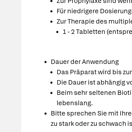
Zur Prophylaxe sind weni
Für niedrigere Dosierung
Zur Therapie des multip
1 - 2 Tabletten (entspr
Dauer der Anwendung
Das Präparat wird bis z
Die Dauer ist abhängig v
Beim sehr seltenen Biot
lebenslang.
Bitte sprechen Sie mit Ihr
zu stark oder zu schwach is