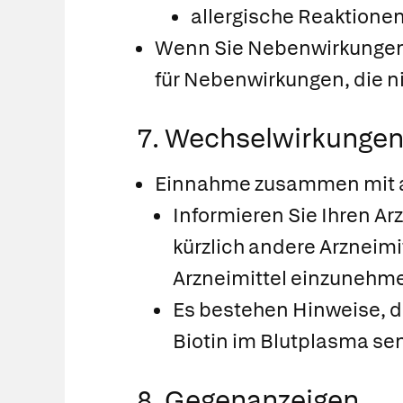
allergische Reaktionen
Wenn Sie Nebenwirkungen b
für Nebenwirkungen, die n
7. Wechselwirkunge
Einnahme zusammen mit a
Informieren Sie Ihren A
kürzlich andere Arznei
Arzneimittel einzuneh
Es bestehen Hinweise, d
Biotin im Blutplasma se
8. Gegenanzeigen