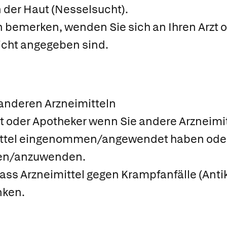
 der Haut (Nesselsucht).
emerken, wenden Sie sich an Ihren Arzt od
icht angegeben sind.
n
nderen Arzneimitteln
rzt oder Apotheker wenn Sie andere Arznei
mittel eingenommen/angewendet haben ode
men/anzuwenden.
ass Arzneimittel gegen Krampfanfälle (Anti
nken.