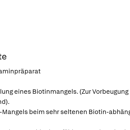
te
itaminpräparat
ng eines Biotinmangels. (Zur Vorbeugung s
nd).
-Mangels beim sehr seltenen Biotin-abhäng