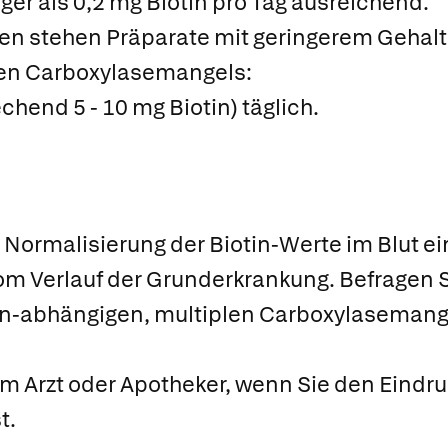
ger als 0,2 mg Biotin pro Tag ausreichend.
en stehen Präparate mit geringerem Gehalt 
len Carboxylasemangels:
echend 5 - 10 mg Biotin) täglich.
ur Normalisierung der Biotin-Werte im Blut
om Verlauf der Grunderkrankung. Befragen Sie
in-abhängigen, multiplen Carboxylasemange
em Arzt oder Apotheker, wenn Sie den Eindr
t.