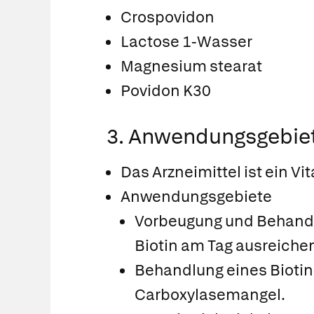
Crospovidon
Lactose 1-Wasser
Magnesium stearat
Povidon K30
3. Anwendungsgebie
Das Arzneimittel ist ein V
Anwendungsgebiete
Vorbeugung und Behandlu
Biotin am Tag ausreiche
Behandlung eines Biotin
Carboxylasemangel.