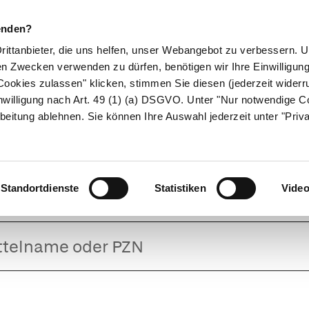
enden?
Drittanbieter, die uns helfen, unser Webangebot zu verbessern.
en Zwecken verwenden zu dürfen, benötigen wir Ihre Einwilligun
ookies zulassen" klicken, stimmen Sie diesen (jederzeit widerru
ikamente
Naturheilkunde
Eltern & Kind
Gesund 
nwilligung nach Art. 49 (1) (a) DSGVO. Unter "Nur notwendige C
beitung ablehnen. Sie können Ihre Auswahl jederzeit unter "Priv
Biotin beta 5
Standortdienste
Statistiken
Vide