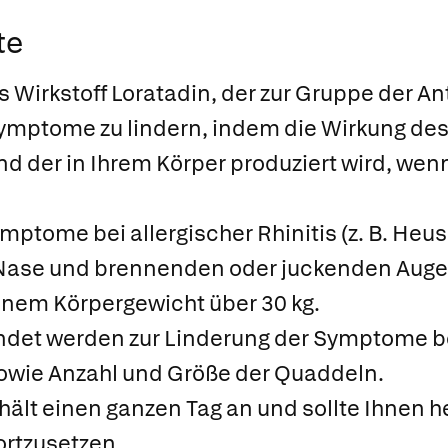
te
s Wirkstoff Loratadin, der zur Gruppe der An
n Symptome zu lindern, indem die Wirkung de
d der in Ihrem Körper produziert wird, wenn
ymptome bei allergischer Rhinitis (z. B. He
 Nase und brennenden oder juckenden Aug
einem Körpergewicht über 30 kg.
det werden zur Linderung der Symptome bei
sowie Anzahl und Größe der Quaddeln.
hält einen ganzen Tag an und sollte Ihnen he
fortzusetzen.