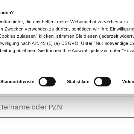
enden?
Drittanbieter, die uns helfen, unser Webangebot zu verbessern.
en Zwecken verwenden zu dürfen, benötigen wir Ihre Einwilligun
ookies zulassen" klicken, stimmen Sie diesen (jederzeit widerru
ikamente
Naturheilkunde
Eltern & Kind
Gesund 
nwilligung nach Art. 49 (1) (a) DSGVO. Unter "Nur notwendige C
beitung ablehnen. Sie können Ihre Auswahl jederzeit unter "Priv
ratadin - 1A Pha
Standortdienste
Statistiken
Vide