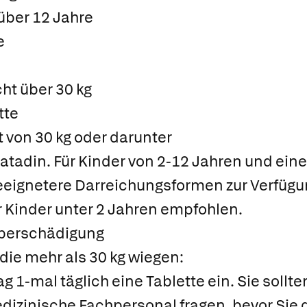
über 12 Jahre
e
ht über 30 kg
tte
 von 30 kg oder darunter
ratadin. Für Kinder von 2-12 Jahren und ei
eeignetere Darreichungsformen zur Verfügu
ür Kinder unter 2 Jahren empfohlen.
eberschädigung
die mehr als 30 kg wiegen:
 1-mal täglich eine Tablette ein. Sie sollte
izinische Fachpersonal fragen, bevor Sie d