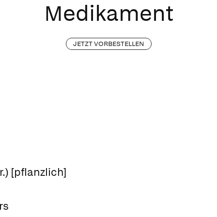
Medikament
JETZT VORBESTELLEN
) [pflanzlich]
rs