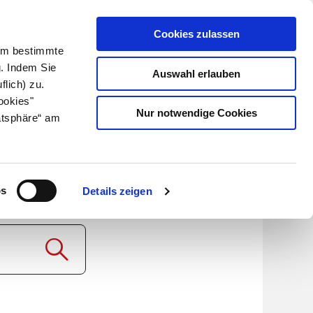
Cookies zulassen
Kundenlogin
Info für Apotheker
 Um bestimmte
g. Indem Sie
Auswahl erlauben
flich) zu.
Suche
leben
Über uns
ookies"
Nur notwendige Cookies
atsphäre“ am
rma
os
Details zeigen