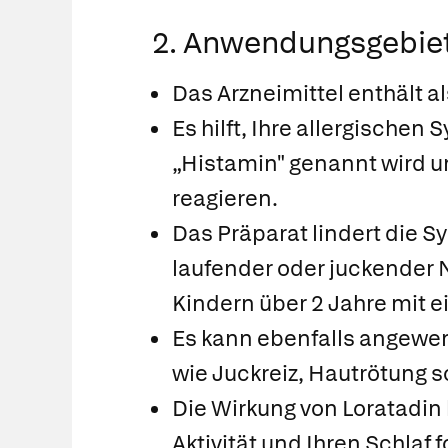
2. Anwendungsgebie
Das Arzneimittel enthält al
Es hilft, Ihre allergische
„Histamin" genannt wird un
reagieren.
Das Präparat lindert die S
laufender oder juckender
Kindern über 2 Jahre mit 
Es kann ebenfalls angewen
wie Juckreiz, Hautrötung 
Die Wirkung von Loratadin 
Aktivität und Ihren Schlaf 