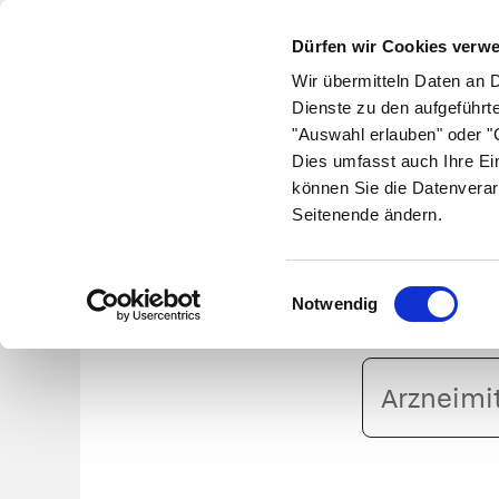
Dürfen wir Cookies verw
Wir übermitteln Daten an 
Dienste zu den aufgeführt
"Auswahl erlauben" oder "C
Krankheiten
Symptome
Therapie
Med
Dies umfasst auch Ihre Ei
können Sie die Datenverar
Seitenende ändern.
Lo
Einwilligungsauswahl
Notwendig
Arzneimittelname
oder
PZN
eingeben