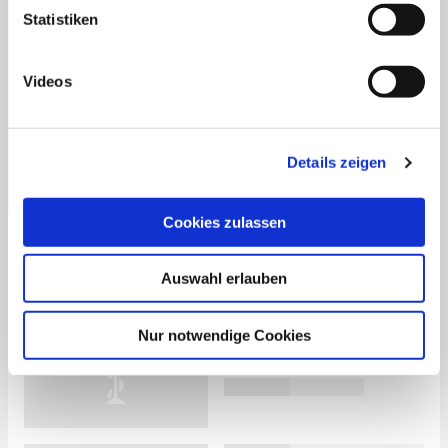
Notdienste finden
Statistiken
Ort,
PLZ
Videos
oder
SU
Straße
Mein Standort
eingeben:
Details zeigen
ST
Cookies zulassen
Apotheken in Ihrer Nähe
Diese Apotheken sind nicht in meiner Nähe
Auswahl erlauben
Nur notwendige Cookies