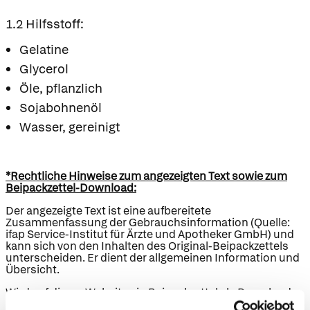
1.2 Hilfsstoff:
Gelatine
Glycerol
Öle, pflanzlich
Sojabohnenöl
Wasser, gereinigt
*Rechtliche Hinweise zum angezeigten Text sowie zum
Beipackzettel-Download:
Der angezeigte Text ist eine aufbereitete
Zusammenfassung der Gebrauchsinformation (Quelle:
ifap Service-Institut für Ärzte und Apotheker GmbH) und
kann sich von den Inhalten des Original-Beipackzettels
unterscheiden. Er dient der allgemeinen Information und
Übersicht.
Wird auf dieser Website ein Beipackzettel als Download
bereitgestellt, sind die hier zum Download