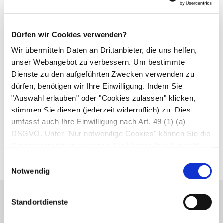
bereitgestellten Dokumente digitale Kopien der offiziellen
Gebrauchsinformationen der Hersteller (Quelle: ifap
Service-Institut für Ärzte und Apotheker GmbH). Dennoch
kann es aufgrund von Aktualisierungszyklen zu
Dürfen wir Cookies verwenden?
Abweichungen zwischen dieser digitalen Version und
dem gedruckten Beipackzettel in Ihrer
Wir übermitteln Daten an Drittanbieter, die uns helfen,
Medikamentenpackung kommen.
unser Webangebot zu verbessern. Um bestimmte
Sowohl für den angezeigten Text als auch für den
Dienste zu den aufgeführten Zwecken verwenden zu
Beipackzettel-Download (falls vorhanden) gilt:
dürfen, benötigen wir Ihre Einwilligung. Indem Sie
Es gilt immer die dem Medikament beiliegende
"Auswahl erlauben" oder "Cookies zulassen" klicken,
Packungsbeilage. Bei Unklarheiten oder gesundheitlichen
stimmen Sie diesen (jederzeit widerruflich) zu. Dies
Beschwerden wenden Sie sich bitte an Ihre Ärzt*in oder
an Ihre Apotheke. Eine Haftung für die Richtigkeit,
umfasst auch Ihre Einwilligung nach Art. 49 (1) (a)
Vollständigkeit oder Aktualität der bereitgestellten
DSGVO. Unter "Nur notwendige Cookies" können Sie die
Dokumente ist ausgeschlossen.
Datenverarbeitung ablehnen. Sie können Ihre Auswahl
Bitte beachten Sie unsere Nutzungsbedingungen
jederzeit unter "Privatsphäre“ am Seitenende ändern.
Einwilligungsauswahl
Beipackzettelsuche im Impressum
Notwendig
(
https://apotheken.de/impressum
).
Apotheken und
Standortdienste