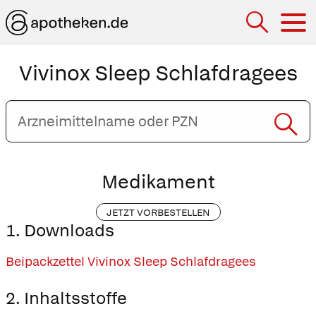
Hau
Vivinox Sleep Schlafdragees
Arzneimittelname
oder
PZN
eingeben
Medikament
JETZT VORBESTELLEN
1. Downloads
Beipackzettel Vivinox Sleep Schlafdragees
2. Inhaltsstoffe