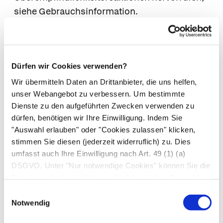
siehe Gebrauchsinformation.
Wenn Sie Nebenwirkungen bemerken, wenden
Sie sich an Ihren Arzt oder Apotheker. Dies gilt
auch für Nebenwirkungen, die nicht angegeben
sind.
Dürfen wir Cookies verwenden?
Wir übermitteln Daten an Drittanbieter, die uns helfen,
7. Wechselwirkungen
unser Webangebot zu verbessern. Um bestimmte
Dienste zu den aufgeführten Zwecken verwenden zu
Einnahme zusammen mit anderen Arzneimitteln
dürfen, benötigen wir Ihre Einwilligung. Indem Sie
Informieren Sie Ihren Arzt oder Apotheker,
"Auswahl erlauben" oder "Cookies zulassen" klicken,
wenn Sie andere Arzneimittel
stimmen Sie diesen (jederzeit widerruflich) zu. Dies
einnehmen/anwenden, kürzlich andere
umfasst auch Ihre Einwilligung nach Art. 49 (1) (a)
DSGVO. Unter "Nur notwendige Cookies" können Sie die
Arzneimittel eingenommen/angewendet
Datenverarbeitung ablehnen. Sie können Ihre Auswahl
haben oder beabsichtigen andere Arzneimittel
jederzeit unter "Privatsphäre“ am Seitenende ändern.
Einwilligungsauswahl
einzunehmen/anzuwenden.
Notwendig
Das Arzneimittel darf nicht zusammen mit so