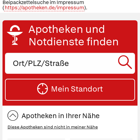
Beipackzettelsuche im Impressum
(
https://apotheken.de/impressum
).
Apotheken und
Notdienste finden
Ort,
PLZ
oder
SU
Straße
Mein Standort
eingeben:
ST
Apotheken in Ihrer Nähe
Diese Apotheken sind nicht in meiner Nähe