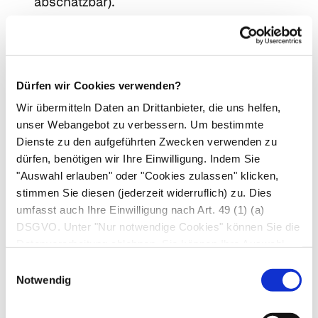
abschätzbar).
Bei Behandlungsbeginn ein roter, schuppiger,
weit verbreiteter Hautausschlag mit
Unebenheiten unter der Haut und von Fieber
begleiteten Blasen, die sich in erster Linie auf
Dürfen wir Cookies verwenden?
den Hautfalten, dem Rumpf und den oberen
Wir übermitteln Daten an Drittanbieter, die uns helfen,
Extremitäten befinden (akute generalisierte
unser Webangebot zu verbessern. Um bestimmte
exanthematische Pustulose) (Nicht bekannt;
Dienste zu den aufgeführten Zwecken verwenden zu
dürfen, benötigen wir Ihre Einwilligung. Indem Sie
Häufigkeit auf Grundlage der verfügbaren
"Auswahl erlauben" oder "Cookies zulassen" klicken,
Daten nicht abschätzbar).
stimmen Sie diesen (jederzeit widerruflich) zu. Dies
Mögliche Nebenwirkungen
umfasst auch Ihre Einwilligung nach Art. 49 (1) (a)
Bei den folgenden Nebenwirkungen muss
DSGVO. Unter "Nur notwendige Cookies" können Sie die
berücksichtigt werden, dass sie überwiegend
Datenverarbeitung ablehnen. Sie können Ihre Auswahl
dosisabhängig und von Patient zu Patient
jederzeit unter "Privatsphäre“ am Seitenende ändern.
Einwilligungsauswahl
unterschiedlich sind.
Notwendig
Die am häufigsten beobachteten