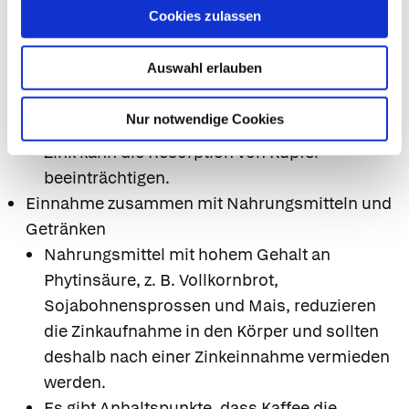
Cookies zulassen
Calciumsalze einnehmen, da diese die
Aufnahme von Zink vermindern können.
Auswahl erlauben
hohe Zinkmengen einnehmen, da diese die
Aufnahme und Speicherung von Eisen
Nur notwendige Cookies
reduzieren können.
Zink kann die Resorption von Kupfer
beeinträchtigen.
Einnahme zusammen mit Nahrungsmitteln und
Getränken
Nahrungsmittel mit hohem Gehalt an
Phytinsäure, z. B. Vollkornbrot,
Sojabohnensprossen und Mais, reduzieren
die Zinkaufnahme in den Körper und sollten
deshalb nach einer Zinkeinnahme vermieden
werden.
Es gibt Anhaltspunkte, dass Kaffee die