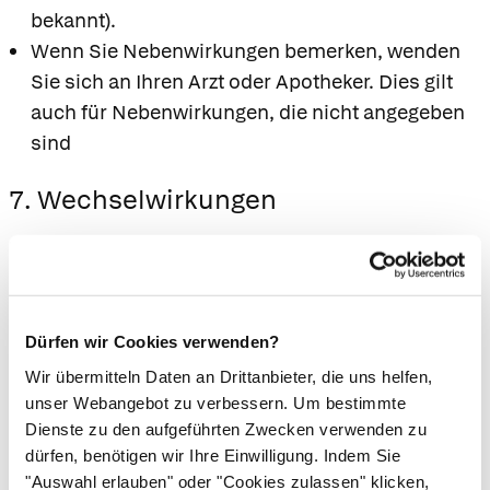
bekannt).
Wenn Sie Nebenwirkungen bemerken, wenden
Sie sich an Ihren Arzt oder Apotheker. Dies gilt
auch für Nebenwirkungen, die nicht angegeben
sind
7. Wechselwirkungen
Einnahme von zusammen mit anderen
Arzneimitteln
Informieren Sie Ihren Arzt oder Apotheker,
wenn Sie andere Arzneimittel
Dürfen wir Cookies verwenden?
einnehmen/anwenden, kürzlich andere
Wir übermitteln Daten an Drittanbieter, die uns helfen,
Arzneimittel eingenommen/angewendet
unser Webangebot zu verbessern. Um bestimmte
haben oder beabsichtigen, andere
Dienste zu den aufgeführten Zwecken verwenden zu
Arzneimittel einzunehmen/anzuwenden.
dürfen, benötigen wir Ihre Einwilligung. Indem Sie
"Auswahl erlauben" oder "Cookies zulassen" klicken,
Insbesondere sollten Sie dann mit Ihrem Arzt