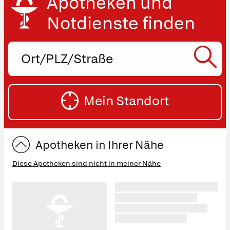
Apotheken und
Notdienste finden
Ort,
PLZ
oder
SU
Straße
Mein Standort
eingeben:
ST
Apotheken in Ihrer Nähe
Diese Apotheken sind nicht in meiner Nähe