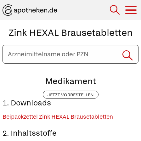
Hau
Zink HEXAL Brausetabletten
Arzneimittelname
oder
PZN
eingeben
Medikament
JETZT VORBESTELLEN
1. Downloads
Beipackzettel Zink HEXAL Brausetabletten
2. Inhaltsstoffe