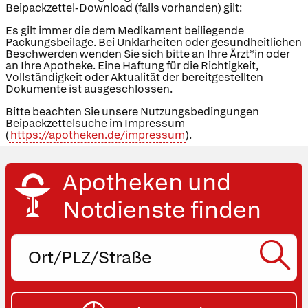
Beipackzettel-Download (falls vorhanden) gilt:
Es gilt immer die dem Medikament beiliegende
Packungsbeilage. Bei Unklarheiten oder gesundheitlichen
Beschwerden wenden Sie sich bitte an Ihre Ärzt*in oder
an Ihre Apotheke. Eine Haftung für die Richtigkeit,
Vollständigkeit oder Aktualität der bereitgestellten
Dokumente ist ausgeschlossen.
Bitte beachten Sie unsere Nutzungsbedingungen
Beipackzettelsuche im Impressum
(
https://apotheken.de/impressum
).
Apotheken und
Notdienste finden
Ort,
PLZ
Apotheken in
oder
Ihrer Nähe
SU
Straße