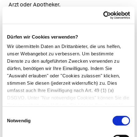
Arzt oder Apotheker.
6. Nebenwirkungen
Wie alle Arzneimittel kann auch dieses
Dürfen wir Cookies verwenden?
Arzneimittel Nebenwirkungen haben, die aber
Wir übermitteln Daten an Drittanbieter, die uns helfen,
nicht bei jedem auftreten müssen.
unser Webangebot zu verbessern. Um bestimmte
Brechen Sie die Behandlung mit diesem
Dienste zu den aufgeführten Zwecken verwenden zu
Arzneimittel ab, und setzen Sie sich sofort mit
dürfen, benötigen wir Ihre Einwilligung. Indem Sie
einem Arzt in Verbindung, wenn Sie eines der
"Auswahl erlauben" oder "Cookies zulassen" klicken,
stimmen Sie diesen (jederzeit widerruflich) zu. Dies
folgenden Symptome feststellen -
umfasst auch Ihre Einwilligung nach Art. 49 (1) (a)
möglicherweise benötigen Sie dringend
DSGVO. Unter "Nur notwendige Cookies" können Sie die
medizinische Behandlung (Häufigkeit nicht
Datenverarbeitung ablehnen. Sie können Ihre Auswahl
bekannt, auf Grundlage der verfügbaren Daten
jederzeit unter "Privatsphäre“ am Seitenende ändern.
Einwilligungsauswahl
nicht abschätzbar):
Notwendig
Schwellungen des Gesichts, der Lippen oder
des Rachens, die das Schlucken oder Atmen