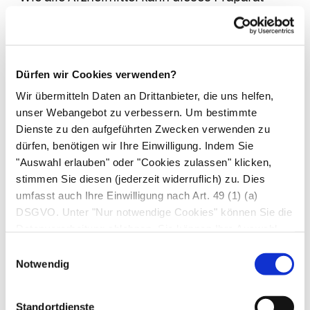
Nebenwirkungen haben, die aber nicht bei jedem
Patienten auftreten müssen.
Bei den Häufigkeitsangaben zu Nebenwirkungen
werden folgende Kategorien zugrunde gelegt:
Dürfen wir Cookies verwenden?
Sehr häufig: mehr als 1 Behandelter von 10
Wir übermitteln Daten an Drittanbieter, die uns helfen,
Häufig: 1 bis 10 Behandelte von 100
unser Webangebot zu verbessern. Um bestimmte
Dienste zu den aufgeführten Zwecken verwenden zu
Gelegentlich: 1 bis 10 Behandelte von 1.000
dürfen, benötigen wir Ihre Einwilligung. Indem Sie
Selten: 1 bis 10 Behandelte von 10.000
"Auswahl erlauben" oder "Cookies zulassen" klicken,
Sehr selten: weniger als 1 Behandelter von
stimmen Sie diesen (jederzeit widerruflich) zu. Dies
10.000
umfasst auch Ihre Einwilligung nach Art. 49 (1) (a)
Nicht bekannt: Häufigkeit auf Grundlage der
DSGVO. Unter "Nur notwendige Cookies" können Sie die
verfügbaren Daten nicht abschätzbar
Datenverarbeitung ablehnen. Sie können Ihre Auswahl
jederzeit unter "Privatsphäre“ am Seitenende ändern.
Mögliche Nebenwirkungen:
Einwilligungsauswahl
Notwendig
Magen-Darm-Beschwerden (z. B. Übelkeit und
Bauchkrämpfe) sowie allergische
Hauterscheinungen können auftreten.
Standortdienste