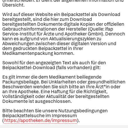
unterscheiden. Er dient der allgemeinen Information und
Übersicht.
Wird auf dieser Website ein Beipackzettel als Download
bereitgestellt, sind die hier zum Download
bereitgestellten Dokumente digitale Kopien der offiziellen
Gebrauchsinformationen der Hersteller (Quelle: ifap
Service-Institut für Ärzte und Apotheker GmbH). Dennoch
kann es aufgrund von Aktualisierungszyklen zu
Abweichungen zwischen dieser digitalen Version und
dem gedruckten Beipackzettel in Ihrer
Medikamentenpackung kommen.
Sowohl für den angezeigten Text als auch für den
Beipackzettel-Download (falls vorhanden) gilt:
Es gilt immer die dem Medikament beiliegende
Packungsbeilage. Bei Unklarheiten oder gesundheitlichen
Beschwerden wenden Sie sich bitte an Ihre Ärzt*in oder
an Ihre Apotheke. Eine Haftung für die Richtigkeit,
Vollständigkeit oder Aktualität der bereitgestellten
Dokumente ist ausgeschlossen.
Bitte beachten Sie unsere Nutzungsbedingungen
Beipackzettelsuche im Impressum
(
https://apotheken.de/impressum
).