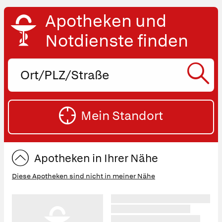
Apotheken und
Notdienste finden
Ort,
PLZ
oder
SU
Straße
Mein Standort
eingeben:
ST
Apotheken in Ihrer Nähe
Diese Apotheken sind nicht in meiner Nähe