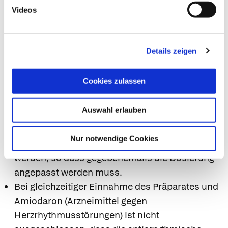
Medikamenten sind zwar bisher nicht belegt,
Videos
jedoch nicht ausgeschlossen. Bitte informieren
Sie deshalb Ihren Arzt oder Apotheker, wenn Sie
andere Arzneimittel einnehmen, kürzlich andere
Details zeigen
Arzneimittel eingenommen haben oder
beabsichtigen, andere Arzneimittel
Cookies zulassen
einzunehmen.
Durch Besserung der Leberfunktion unter der
Auswahl erlauben
Einnahme des Arzneimittels kann die
Verstoffwechslung von anderen gleichzeitig
Nur notwendige Cookies
eingenommenen Arzneimitteln verändert
werden, so dass gegebenenfalls die Dosierung
angepasst werden muss.
Bei gleichzeitiger Einnahme des Präparates und
Amiodaron (Arzneimittel gegen
Herzrhythmusstörungen) ist nicht