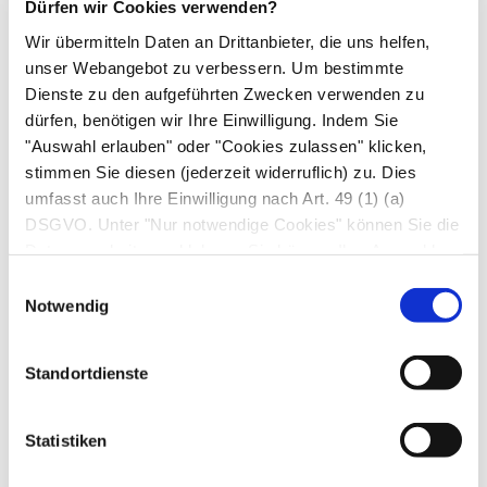
Dürfen wir Cookies verwenden?
z. B. Hautausschlag, Atemnot oder Juckreiz
Wir übermitteln Daten an Drittanbieter, die uns helfen,
auftreten.
unser Webangebot zu verbessern. Um bestimmte
Wenn bei Ihnen Überempfindlichkeitsreaktionen
Dienste zu den aufgeführten Zwecken verwenden zu
auftreten, nehmen Sie das Präparat nicht weiter
dürfen, benötigen wir Ihre Einwilligung. Indem Sie
ein.
"Auswahl erlauben" oder "Cookies zulassen" klicken,
stimmen Sie diesen (jederzeit widerruflich) zu. Dies
Wenn Sie Nebenwirkungen bemerken, wenden
umfasst auch Ihre Einwilligung nach Art. 49 (1) (a)
Sie sich an Ihren Arzt oder Apotheker. Dies gilt
DSGVO. Unter "Nur notwendige Cookies" können Sie die
auch für Nebenwirkungen, die nicht angegeben
Datenverarbeitung ablehnen. Sie können Ihre Auswahl
sind.
jederzeit unter "Privatsphäre“ am Seitenende ändern.
Einwilligungsauswahl
Notwendig
7. Wechselwirkungen
Arzneimittel können sich gegenseitig
Standortdienste
beeinflussen, so dass ihre Wirkung dann stärker
oder schwächer ist als gewöhnlich.
Statistiken
Wechselwirkungen des Präparates mit anderen