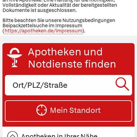
Vollständigkeit oder Aktualität der bereitgestellten
Dokumente ist ausgeschlossen.
Bitte beachten Sie unsere Nutzungsbedingungen
Beipackzettelsuche im Impressum
(
https://apotheken.de/impressum
).
Apotheken und
Notdienste finden
Ort,
PLZ
oder
SU
Straße
Mein Standort
eingeben:
ST
Apotheken in Ihrer Nähe