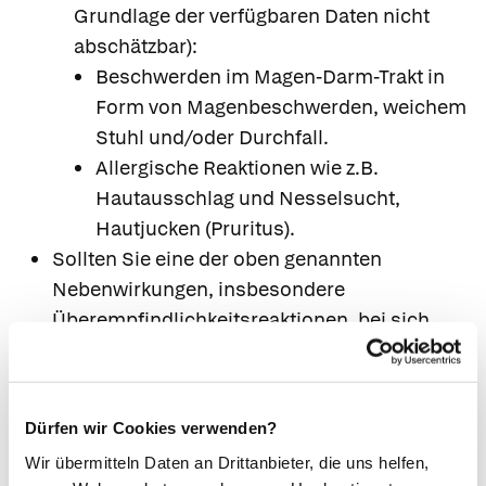
Grundlage der verfügbaren Daten nicht
abschätzbar):
Beschwerden im Magen-Darm-Trakt in
Form von Magenbeschwerden, weichem
Stuhl und/oder Durchfall.
Allergische Reaktionen wie z.B.
Hautausschlag und Nesselsucht,
Hautjucken (Pruritus).
Sollten Sie eine der oben genannten
Nebenwirkungen, insbesondere
Überempfindlichkeitsreaktionen, bei sich
beobachten, setzen Sie das Arzneimittel ab
und informieren Sie Ihren Arzt, damit er über
den Schweregrad und gegebenenfalls
Dürfen wir Cookies verwenden?
erforderliche Maßnahmen entscheiden kann.
Wir übermitteln Daten an Drittanbieter, die uns helfen,
Wenn Sie Nebenwirkungen bemerken, wenden