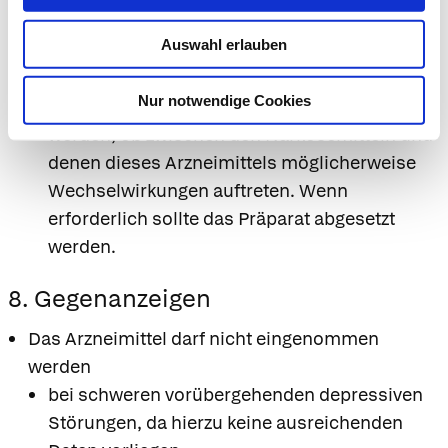
Haut erhöhen, ist eine Verstärkung der
Auswahl erlauben
unerwünschten Wirkungen an der Haut
möglich.
Nur notwendige Cookies
Vor geplanten Operationen sollte geklärt
werden, ob zwischen den Narkosemitteln und
denen dieses Arzneimittels möglicherweise
Wechselwirkungen auftreten. Wenn
erforderlich sollte das Präparat abgesetzt
werden.
8. Gegenanzeigen
Das Arzneimittel darf nicht eingenommen
werden
bei schweren vorübergehenden depressiven
Störungen, da hierzu keine ausreichenden