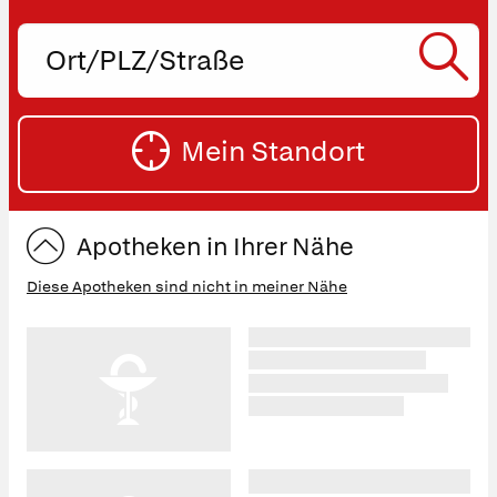
Ort,
PLZ
oder
SU
Straße
Mein Standort
eingeben:
ST
Apotheken in Ihrer Nähe
Diese Apotheken sind nicht in meiner Nähe