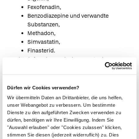
Fexofenadin,
Benzodiazepine und verwandte
Substanzen,
Methadon,
Simvastatin,
Finasterid.
Bitte informieren Sie Ihren Arzt oder
Apotheker, wenn Sie andere Arzneimittel
einnehmen bzw. vor kurzem eingenommen
haben, auch wenn es sich um nicht
Dürfen wir Cookies verwenden?
verschreibungspflichtige Arzneimittel handelt.
Wir übermitteln Daten an Drittanbieter, die uns helfen,
Die erhöhte Aktivität arzneistoffabbauender
unser Webangebot zu verbessern. Um bestimmte
Leberenzyme normalisiert sich innerhalb einer
Dienste zu den aufgeführten Zwecken verwenden zu
Woche nach Absetzen des Arzneimittels.
dürfen, benötigen wir Ihre Einwilligung. Indem Sie
"Auswahl erlauben" oder "Cookies zulassen" klicken,
Bei gleichzeitiger Einnahme bestimmter
stimmen Sie diesen (jederzeit widerruflich) zu. Dies
Wirkstoffe zur Depressionsbehandlung