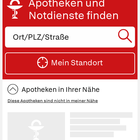
Apotheken und
Notdienste finden
Ort,
PLZ
oder
SU
Straße
Mein Standort
eingeben:
ST
Apotheken in Ihrer Nähe
Diese Apotheken sind nicht in meiner Nähe