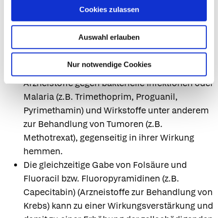
Antikonvulsiva können die Blutspiegel von
Cookies zulassen
Folsäure senken. Bei Gabe hoher Folsäure
Dosen kann nicht ausgeschlossen werden,
Auswahl erlauben
dass sich Folsäure und gleichzeitig
verabreichte Hemmstoffe der Folsäure
Nur notwendige Cookies
(Folsäureantagonisten), wie z.B. bestimmte
Arzneistoffe gegen bakterielle Infektionen oder
Malaria (z.B. Trimethoprim, Proguanil,
Pyrimethamin) und Wirkstoffe unter anderem
zur Behandlung von Tumoren (z.B.
Methotrexat), gegenseitig in ihrer Wirkung
hemmen.
Die gleichzeitige Gabe von Folsäure und
Fluoracil bzw. Fluoropyramidinen (z.B.
Capecitabin) (Arzneistoffe zur Behandlung von
Krebs) kann zu einer Wirkungsverstärkung und