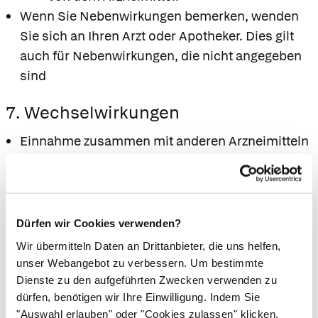
Wenn Sie Nebenwirkungen bemerken, wenden
Sie sich an Ihren Arzt oder Apotheker. Dies gilt
auch für Nebenwirkungen, die nicht angegeben
sind
7. Wechselwirkungen
Einnahme zusammen mit anderen Arzneimitteln
Informieren Sie Ihren Arzt oder Apotheker,
wenn Sie andere Arzneimittel
einnehmen/anwenden, kürzlich andere
Arzneimittel eingenommen/angewendet
Dürfen wir Cookies verwenden?
haben oder beabsichtigen andere Arzneimittel
Wir übermitteln Daten an Drittanbieter, die uns helfen,
einzunehmen/anzuwenden.
unser Webangebot zu verbessern. Um bestimmte
Therapeutische Dosen von Vitamin B6
Dienste zu den aufgeführten Zwecken verwenden zu
dürfen, benötigen wir Ihre Einwilligung. Indem Sie
(Pyridoxinhydrochlorid) können die Wirkung
"Auswahl erlauben" oder "Cookies zulassen" klicken,