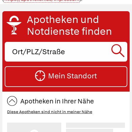
Apotheken und
Notdienste finden
Ort,
PLZ
oder
SU
Straße
Mein Standort
eingeben:
ST
Apotheken in Ihrer Nähe
Diese Apotheken sind nicht in meiner Nähe