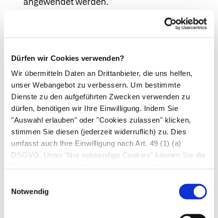
angewendet werden.
Halten Sie bitte die empfohlene
Behandlungsdauer auch dann ein, wenn Sie
sich bereits früher besser fühlen.
Dürfen wir Cookies verwenden?
Wir übermitteln Daten an Drittanbieter, die uns helfen,
Wenn Sie eine größere Menge angewendet
unser Webangebot zu verbessern. Um bestimmte
Dienste zu den aufgeführten Zwecken verwenden zu
haben als Sie sollten
dürfen, benötigen wir Ihre Einwilligung. Indem Sie
Wird die Salbe, z. B. von Kindern,
"Auswahl erlauben" oder "Cookies zulassen" klicken,
eingenommen, so sind keine schweren
stimmen Sie diesen (jederzeit widerruflich) zu. Dies
Vergiftungserscheinungen zu erwarten. Es
umfasst auch Ihre Einwilligung nach Art. 49 (1) (a)
können jedoch Beschwerden wie
DSGVO. Unter "Nur notwendige Cookies" können Sie die
Bauchschmerzen und Übelkeit auftreten. Erst
Datenverarbeitung ablehnen. Sie können Ihre Auswahl
jederzeit unter "Privatsphäre“ am Seitenende ändern.
bei Einnahme sehr großer Mengen an Lidocain
Einwilligungsauswahl
Notwendig
können darüber hinaus Bewusstseinstrübung,
Schock, Krämpfe und Atemnot auftreten. Bitte