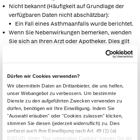
Nicht bekannt (Häufigkeit auf Grundlage der
verfügbaren Daten nicht abschätzbar):
Ein Fall eines Asthmaanfalls wurde berichtet.
Wenn Sie Nebenwirkungen bemerken, wenden
Sie sich an Ihren Arzt oder Apotheker. Dies gilt
auch für Nebenwirkungen, die nicht angegeben
sind.
7. Wechselwirkungen
Dürfen wir Cookies verwenden?
Wir übermitteln Daten an Drittanbieter, die uns helfen,
Einnahme zusammen mit anderen Arzneimitteln
unser Webangebot zu verbessern. Um bestimmte
Informieren Sie Ihren Arzt oder Apotheker
Dienste zu den aufgeführten Zwecken verwenden zu
wenn Sie andere Arzneimittel anwenden,
dürfen, benötigen wir Ihre Einwilligung. Indem Sie
kürzlich andere Arzneimittel angewendet
"Auswahl erlauben" oder "Cookies zulassen" klicken,
haben oder beabsichtigen andere Arzneimittel
stimmen Sie diesen (jederzeit widerruflich) zu. Dies
anzuwenden.
umfasst auch Ihre Einwilligung nach Art. 49 (1) (a)
DSGVO. Unter "Nur notwendige Cookies" können Sie die
Untersuchungen zu Wechselwirkungen mit