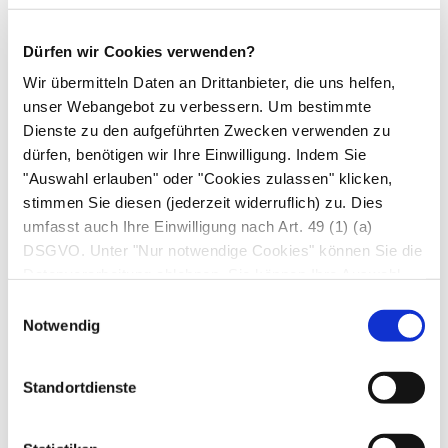
Einnahme zusammen mit anderen Arzneimitteln
Dürfen wir Cookies verwenden?
Informieren Sie Ihren Arzt oder Apotheker,
Wir übermitteln Daten an Drittanbieter, die uns helfen,
wenn Sie andere Arzneimittel einnehmen,
unser Webangebot zu verbessern. Um bestimmte
kürzlich andere Arzneimittel eingenommen
Dienste zu den aufgeführten Zwecken verwenden zu
haben oder beabsichtigen andere Arzneimittel
dürfen, benötigen wir Ihre Einwilligung. Indem Sie
einzunehmen.
"Auswahl erlauben" oder "Cookies zulassen" klicken,
Vorsicht ist geboten, falls die Tabletten mit
stimmen Sie diesen (jederzeit widerruflich) zu. Dies
umfasst auch Ihre Einwilligung nach Art. 49 (1) (a)
anderen Arzneimitteln kombiniert werden,
DSGVO. Unter "Nur notwendige Cookies" können Sie die
insbesondere mit:
Datenverarbeitung ablehnen. Sie können Ihre Auswahl
Bestimmten Arzneimittelarten, die zur
jederzeit unter "Privatsphäre“ am Seitenende ändern.
Einwilligungsauswahl
Hemmung der Blutgerinnung angewendet
Notwendig
werden (z.B. Warfarin, Dicumarol,
Phenprocumon, Acenocumarol und
Standortdienste
Fluindion). Die Wirkung dieser Arzneimittel
kann stärker sein, wenn sie mit Glucosamin