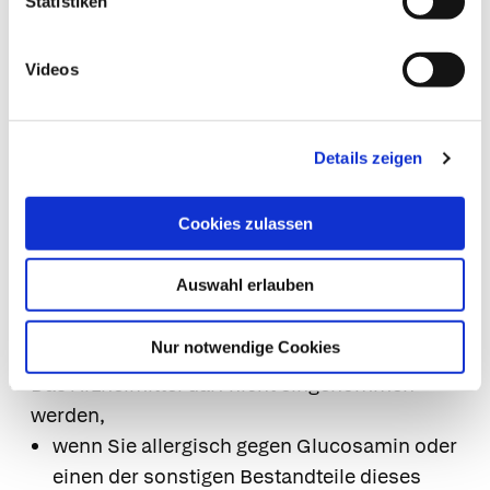
Statistiken
angewendet werden. Patienten, die mit
solchen Kombinationen behandelt werden,
sollten daher bei der Einleitung oder
Videos
Beendigung einer Glucosamin-Therapie
besonders sorgfältig überwacht werden.
Details zeigen
Tetrazyklin Antibiotika
Einnahme zusammen mit Nahrungsmitteln und
Getränken
Cookies zulassen
Die überzogenen Tabletten sollten zu den
Mahlzeiten eingenommen werden.
Auswahl erlauben
8. Gegenanzeigen
Nur notwendige Cookies
Das Arzneimittel darf nicht eingenommen
werden,
wenn Sie allergisch gegen Glucosamin oder
einen der sonstigen Bestandteile dieses