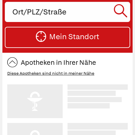
Ort,
PLZ
oder
SU
Straße
Mein Standort
eingeben:
ST
Apotheken in Ihrer Nähe
Diese Apotheken sind nicht in meiner Nähe