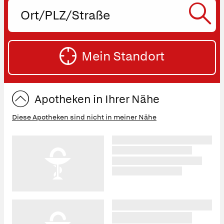
Ort,
PLZ
oder
SU
Straße
Mein Standort
eingeben:
ST
Apotheken in Ihrer Nähe
Diese Apotheken sind nicht in meiner Nähe