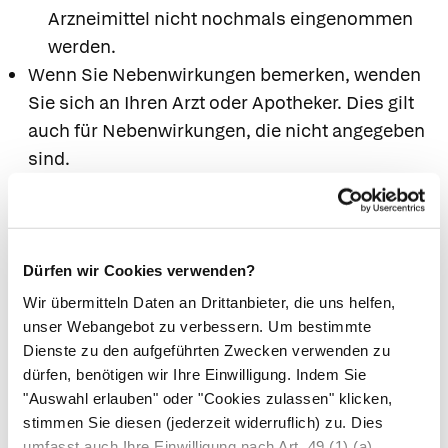
Arzneimittel nicht nochmals eingenommen
werden.
Wenn Sie Nebenwirkungen bemerken, wenden
Sie sich an Ihren Arzt oder Apotheker. Dies gilt
auch für Nebenwirkungen, die nicht angegeben
sind.
7. Wechselwirkungen
Arzneimittel können sich gegenseitig
Dürfen wir Cookies verwenden?
beeinflussen, so dass ihre Wirkung dann stärker
Wir übermitteln Daten an Drittanbieter, die uns helfen,
oder schwächer ist als gewöhnlich. Bitte
unser Webangebot zu verbessern. Um bestimmte
informieren Sie Ihren Arzt oder Apotheker, wenn
Dienste zu den aufgeführten Zwecken verwenden zu
Sie andere Arzneimittel einnehmen, kürzlich
dürfen, benötigen wir Ihre Einwilligung. Indem Sie
andere Arzneimittel eingenommen haben oder
"Auswahl erlauben" oder "Cookies zulassen" klicken,
beabsichtigen, andere Arzneimittel
stimmen Sie diesen (jederzeit widerruflich) zu. Dies
einzunehmen.
umfasst auch Ihre Einwilligung nach Art. 49 (1) (a)