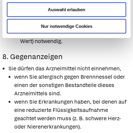
Daher ist während der Einnahme und bis zu
Auswahl erlauben
2 Wochen nach Absetzen von diesem
Präparat eine wiederholte Kontrolle von
Nur notwendige Cookies
Parametern der Blutgerinnung (INR, Quick-
Wert) notwendig.
8. Gegenanzeigen
Sie dürfen das Arzneimittel nicht einnehmen,
wenn Sie allergisch gegen Brennnessel oder
einen der sonstigen Bestandteile dieses
Arzneimittels sind.
wenn Sie Erkrankungen haben, bei denen auf
eine reduzierte Flüssigkeitsaufnahme
geachtet werden muss (z. B. schwere Herz-
oder Nierenerkrankungen).