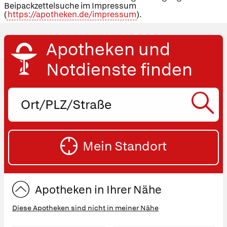
Beipackzettelsuche im Impressum
(
https://apotheken.de/impressum
).
Apotheken und
Notdienste finden
Ort,
PLZ
oder
SU
Straße
Mein Standort
eingeben:
ST
Apotheken in Ihrer Nähe
Diese Apotheken sind nicht in meiner Nähe