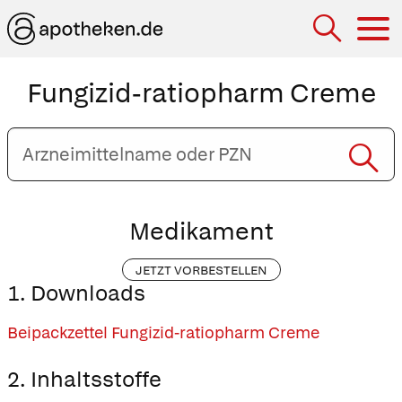
Hau
Fungizid-ratiopharm Creme
Arzneimittelname
oder
PZN
eingeben
Medikament
JETZT VORBESTELLEN
1. Downloads
Beipackzettel Fungizid-ratiopharm Creme
2. Inhaltsstoffe