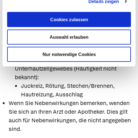
Details zeigen
Beschwerden/Schmerz
Andere mögliche Nebenwirkungen:
Cookies zulassen
Erkrankungen des Immunsystems (Häufigkeit
nicht bekannt):
Auswahl erlauben
Allergische Reaktionen (Nesselsucht,
Hypotonie)
Nur notwendige Cookies
Erkrankungen der Haut und des
Unterhautzellgewebes (Häufigkeit nicht
bekannt):
Juckreiz, Rötung, Stechen/Brennen,
Hautreizung, Ausschlag
Wenn Sie Nebenwirkungen bemerken, wenden
Sie sich an Ihren Arzt oder Apotheker. Dies gilt
auch für Nebenwirkungen, die nicht angegeben
sind.