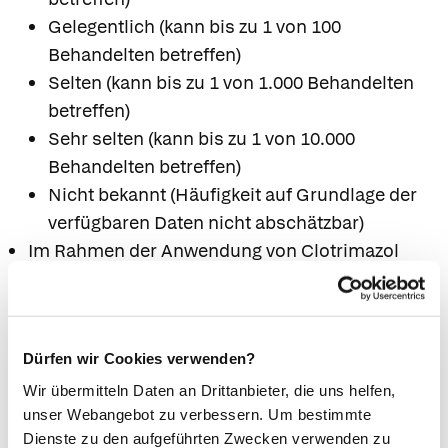
Gelegentlich (kann bis zu 1 von 100
Behandelten betreffen)
Selten (kann bis zu 1 von 1.000 Behandelten
betreffen)
Sehr selten (kann bis zu 1 von 10.000
Behandelten betreffen)
Nicht bekannt (Häufigkeit auf Grundlage der
verfügbaren Daten nicht abschätzbar)
Im Rahmen der Anwendung von Clotrimazol
nach der Zulassung wurden die folgenden
Nebenwirkungen identifiziert. Da diese
Reaktionen freiwillig von Patientengruppen
Dürfen wir Cookies verwenden?
unbestimmter Größe gemeldet wurden, ist eine
Angabe der Häufigkeit auf Grundlage der
Wir übermitteln Daten an Drittanbieter, die uns helfen,
unser Webangebot zu verbessern. Um bestimmte
verfügbaren Daten nicht abschätzbar.
Dienste zu den aufgeführten Zwecken verwenden zu
Bedeutsame Nebenwirkungen oder Zeichen, auf