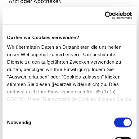
Arzt oder Apotheker.
5. Nebenwirkungen
Wie alle Arzneimittel kann auch dieses
Dürfen wir Cookies verwenden?
Arzneimittel Nebenwirkungen haben, die aber
nicht bei jedem auftreten müssen.
Wir übermitteln Daten an Drittanbieter, die uns helfen,
unser Webangebot zu verbessern. Um bestimmte
Das Arzneimittel kann die gleichen
Dienste zu den aufgeführten Zwecken verwenden zu
Nebenwirkungen hervorrufen wie andere Arten
dürfen, benötigen wir Ihre Einwilligung. Indem Sie
der Nicotinzufuhr. Die meisten Nebenwirkungen
"Auswahl erlauben" oder "Cookies zulassen" klicken,
treten zu Beginn der Behandlung auf und hängen
stimmen Sie diesen (jederzeit widerruflich) zu. Dies
im Allgemeinen von der Dosis ab, die Sie
umfasst auch Ihre Einwilligung nach Art. 49 (1) (a)
anwenden.
DSGVO. Unter "Nur notwendige Cookies" können Sie die
Datenverarbeitung ablehnen. Sie können Ihre Auswahl
Wirkungen, die mit der Raucherentwöhnung in
jederzeit unter "Privatsphäre“ am Seitenende ändern.
Zusammenhang stehen (Nicotinentzug)
Einwilligungsauswahl
Notwendig
Einige der unerwünschten Wirkungen, die bei
Ihnen auftreten können, wenn Sie mit dem