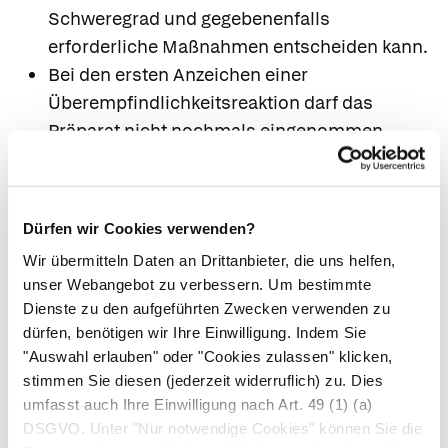
Schweregrad und gegebenenfalls
erforderliche Maßnahmen entscheiden kann.
Bei den ersten Anzeichen einer
Überempfindlichkeitsreaktion darf das
Präparat nicht nochmals eingenommen
werden.
Wenn Sie Nebenwirkungen bemerken, wenden
Sie sich an Ihren Arzt oder Apotheker. Dies gilt
Dürfen wir Cookies verwenden?
auch für Nebenwirkungen, die nicht angegeben
Wir übermitteln Daten an Drittanbieter, die uns helfen,
sind.
unser Webangebot zu verbessern. Um bestimmte
Dienste zu den aufgeführten Zwecken verwenden zu
7. Wechselwirkungen
dürfen, benötigen wir Ihre Einwilligung. Indem Sie
"Auswahl erlauben" oder "Cookies zulassen" klicken,
Einnahme zusammen mit anderen Arzneimitteln
stimmen Sie diesen (jederzeit widerruflich) zu. Dies
Informieren Sie Ihren Arzt oder Apotheker
umfasst auch Ihre Einwilligung nach Art. 49 (1) (a)
wenn Sie andere Arzneimittel anwenden,
DSGVO. Unter "Nur notwendige Cookies" können Sie die
kürzlich andere Arzneimittel angewendet