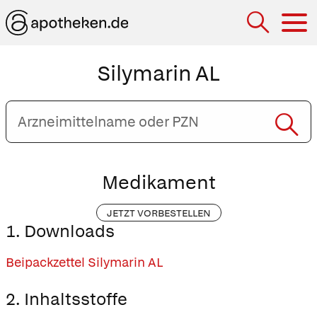
Hau
Silymarin AL
Arzneimittelname
oder
PZN
eingeben
Medikament
JETZT VORBESTELLEN
1. Downloads
Beipackzettel Silymarin AL
2. Inhaltsstoffe