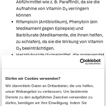
Abführmittel wie z. B. Paraffinöl, da sie die
Aufnahme von Vitamin D
verringern
3
können
Rifampicin (Antibiotikum), Phenytoin (ein
Medikament gegen Epilepsie) und
Barbiturate (Medikamente, die Ihnen helfen,
zu schlafen), da sie die Wirkung von Vitamin
D
beeinträchtigen.
3
Herzglykoside (Arzneimittel, die angewendet
werden, um Herzprobleme zu behandeln),
da sie bei erhöhter Calciumeinnahme
verstärkt Nebenwirkungen hervorrufen
Dürfen wir Cookies verwenden?
können
Wir übermitteln Daten an Drittanbieter, die uns helfen,
Tetracyclinantibiotika, da die Menge, die
unser Webangebot zu verbessern. Um bestimmte
resorbiert wird, vermindert sein kann. Sie
Dienste zu den aufgeführten Zwecken verwenden zu
sollten mindestens 2 Stunden vor oder 4 bis
dürfen, benötigen wir Ihre Einwilligung. Indem Sie