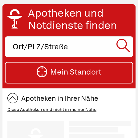
Apotheken und
Notdienste finden
Ort,
PLZ
oder
SU
Straße
Mein Standort
eingeben:
ST
Apotheken in Ihrer Nähe
Diese Apotheken sind nicht in meiner Nähe