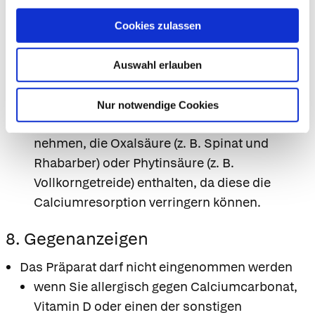
vermindert sein kann. Sie sollten
mindestens 3 Stunden vor oder nach dem
Cookies zulassen
Präparat eingenommen werden.
Einnahme zusammen mit Nahrungsmitteln und
Auswahl erlauben
Getränken
Sie sollten 2 Stunden vor der Einnahme dieses
Nur notwendige Cookies
Präparates keine Nahrungsmittel zu sich
nehmen, die Oxalsäure (z. B. Spinat und
Rhabarber) oder Phytinsäure (z. B.
Vollkorngetreide) enthalten, da diese die
Calciumresorption verringern können.
8. Gegenanzeigen
Das Präparat darf nicht eingenommen werden
wenn Sie allergisch gegen Calciumcarbonat,
Vitamin D oder einen der sonstigen