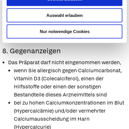
Arzneimittels keine Nahrungsmittel zu sich
nehmen, die Oxalsäure (z. B. Spinat und
Auswahl erlauben
Rhabarber) oder Phytinsäure (z. B.
Vollkorngetreide) enthalten, da diese die
Nur notwendige Cookies
Calciumresorption verringern können.
8. Gegenanzeigen
Das Präparat darf nicht eingenommen werden,
wenn Sie allergisch gegen Calciumcarbonat,
Vitamin D3 (Colecalciferol), einen der
Hilfsstoffe oder einen der sonstigen
Bestandteile dieses Arzneimittels sind
bei zu hohen Calciumkonzentrationen im Blut
(Hypercalcämie) und/oder vermehrter
Calciumausscheidung im Harn
(Hypercalcurie)