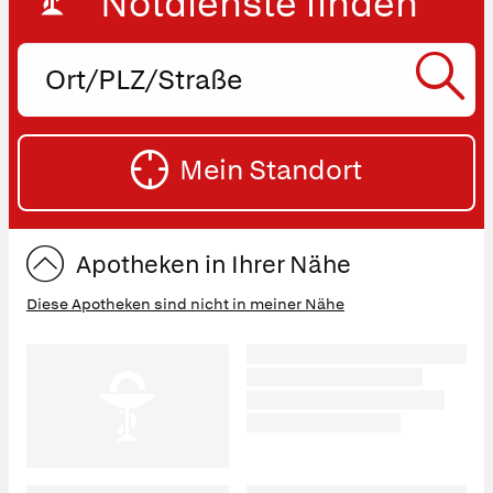
Notdienste finden
Ort,
PLZ
oder
SU
Straße
Mein Standort
eingeben:
ST
Apotheken in Ihrer Nähe
Diese Apotheken sind nicht in meiner Nähe