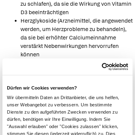
zu schlafen), da sie die Wirkung von Vitamin
D3 beeinträchtigen
Herzglykoside (Arzneimittel, die angewendet
werden, um Herzprobleme zu behandeln),
da sie bei erhöhter Calciumeinnahme
verstärkt Nebenwirkungen hervorrufen
können
Tetracyclinantibiotika, da die Menge, die
resorbiert wird, vermindert sein kann. Sie
sollten mindestens 2 Stunden vor oder 4 bis
6 Stunden nach diesen Brausetabletten
Dürfen wir Cookies verwenden?
eingenommen werden
Wir übermitteln Daten an Drittanbieter, die uns helfen,
Schilddrüsenhormone oder Arzneimittel,
unser Webangebot zu verbessern. Um bestimmte
Dienste zu den aufgeführten Zwecken verwenden zu
die Eisen, Zink oder Strontium enthalten, da
dürfen, benötigen wir Ihre Einwilligung. Indem Sie
die Resorption verringert sein kann. Sie
"Auswahl erlauben" oder "Cookies zulassen" klicken,
sollten daher mindestens 2 Stunden vor
stimmen Sie diesen (jederzeit widerruflich) zu. Dies