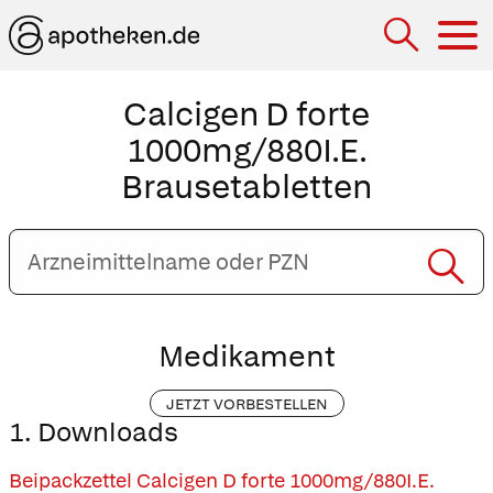
Hau
Calcigen D forte
1000mg/880I.E.
Brausetabletten
Arzneimittelname
oder
PZN
eingeben
Medikament
JETZT VORBESTELLEN
1. Downloads
Beipackzettel Calcigen D forte 1000mg/880I.E.