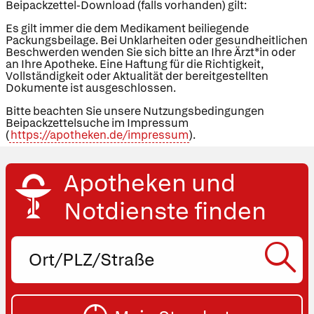
Beipackzettel-Download (falls vorhanden) gilt:
Es gilt immer die dem Medikament beiliegende
Packungsbeilage. Bei Unklarheiten oder gesundheitlichen
Beschwerden wenden Sie sich bitte an Ihre Ärzt*in oder
an Ihre Apotheke. Eine Haftung für die Richtigkeit,
Vollständigkeit oder Aktualität der bereitgestellten
Dokumente ist ausgeschlossen.
Bitte beachten Sie unsere Nutzungsbedingungen
Beipackzettelsuche im Impressum
(
https://apotheken.de/impressum
).
Apotheken und
Notdienste finden
Ort,
PLZ
oder
SU
Straße
eingeben: