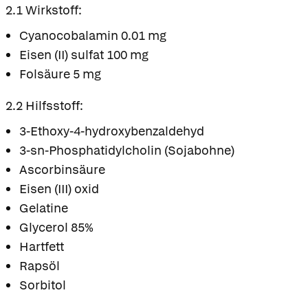
2.1 Wirkstoff:
Cyanocobalamin 0.01 mg
Eisen (II) sulfat 100 mg
Folsäure 5 mg
2.2 Hilfsstoff:
3-Ethoxy-4-hydroxybenzaldehyd
3-sn-Phosphatidylcholin (Sojabohne)
Ascorbinsäure
Eisen (III) oxid
Gelatine
Glycerol 85%
Hartfett
Rapsöl
Sorbitol