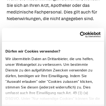
Sie sich an Ihren Arzt, Apotheker oder das
medizinische Fachpersonal. Dies gilt auch für
Nebenwirkungen, die nicht angegeben sind.
7. Wechselwirkungen
Bei Einnahme mit anderen Arzneimitteln
Bitte informieren Sie Ihren Arzt oder
Dürfen wir Cookies verwenden?
Apotheker, wenn Sie andere Arzneimittel
Wir übermitteln Daten an Drittanbieter, die uns helfen,
anwenden bzw. vor kurzem angewendet
unser Webangebot zu verbessern. Um bestimmte
haben, auch wenn es sich um nicht
Dienste zu den aufgeführten Zwecken verwenden zu
verschreibungspflichtige Arzneimittel handelt.
dürfen, benötigen wir Ihre Einwilligung. Indem Sie
Eisensalze vermindern die Resorption von
"Auswahl erlauben" oder "Cookies zulassen" klicken,
Tetracyklinen, Penicillamin, Levodopa und
stimmen Sie diesen (jederzeit widerruflich) zu. Dies
Methyldopa
umfasst auch Ihre Einwilligung nach Art. 49 (1) (a)
DSGVO. Unter "Nur notwendige Cookies" können Sie die
Eisensalze beeinflussen die Resorption von
Datenverarbeitung ablehnen. Sie können Ihre Auswahl