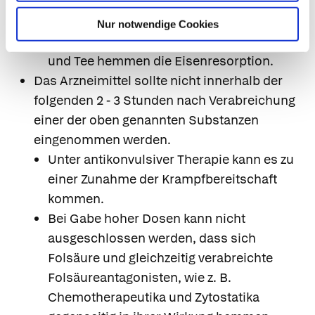
verstärken.
Eisenbindende Substanzen wie Phosphate,
Nur notwendige Cookies
Phytate oder Oxalate sowie Milch, Kaffee
und Tee hemmen die Eisenresorption.
Das Arzneimittel sollte nicht innerhalb der
folgenden 2 - 3 Stunden nach Verabreichung
einer der oben genannten Substanzen
eingenommen werden.
Unter antikonvulsiver Therapie kann es zu
einer Zunahme der Krampfbereitschaft
kommen.
Bei Gabe hoher Dosen kann nicht
ausgeschlossen werden, dass sich
Folsäure und gleichzeitig verabreichte
Folsäureantagonisten, wie z. B.
Chemotherapeutika und Zytostatika