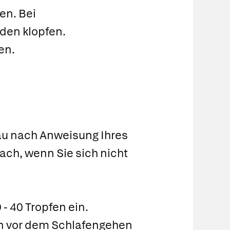
en. Bei
den klopfen.
en.
au nach Anweisung Ihres
nach, wenn Sie sich nicht
 40 Tropfen ein.
fen vor dem Schlafengehen