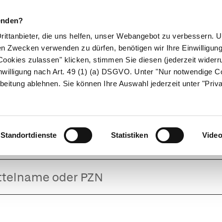
enden?
Drittanbieter, die uns helfen, unser Webangebot zu verbessern.
en Zwecken verwenden zu dürfen, benötigen wir Ihre Einwilligun
ookies zulassen" klicken, stimmen Sie diesen (jederzeit widerru
ikamente
Naturheilkunde
Eltern & Kind
Gesund 
nwilligung nach Art. 49 (1) (a) DSGVO. Unter "Nur notwendige C
beitung ablehnen. Sie können Ihre Auswahl jederzeit unter "Priv
Fenistil Tropfen
Standortdienste
Statistiken
Vide