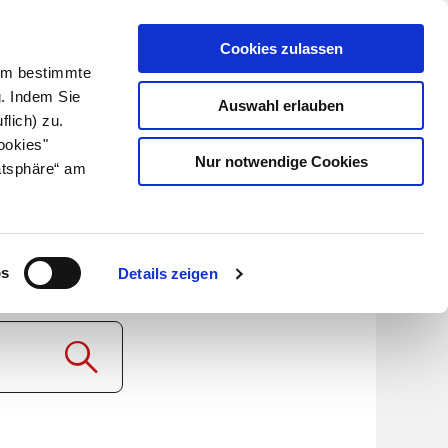
Cookies zulassen
Kundenlogin
Info für Apotheker
 Um bestimmte
g. Indem Sie
Auswahl erlauben
flich) zu.
Suche
leben
Über uns
ookies"
Nur notwendige Cookies
atsphäre“ am
os
Details zeigen