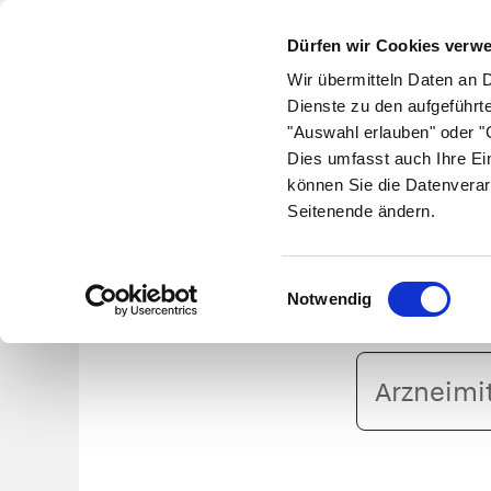
Dürfen wir Cookies verw
Wir übermitteln Daten an 
Dienste zu den aufgeführt
"Auswahl erlauben" oder "C
Krankheiten
Symptome
Therapie
Med
Dies umfasst auch Ihre Ei
können Sie die Datenverar
Seitenende ändern.
Einwilligungsauswahl
Notwendig
Arzneimittelname
oder
PZN
eingeben