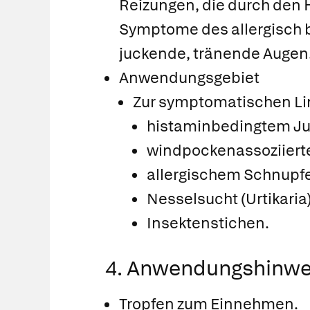
Reizungen, die durch den 
Symptome des allergisch 
juckende, tränende Augen
Anwendungsgebiet
Zur symptomatischen Li
histaminbedingtem Ju
windpockenassoziierte
allergischem Schnupfe
Nesselsucht (Urtikaria)
Insektenstichen.
4. Anwendungshinwe
Tropfen zum Einnehmen.