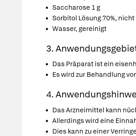
Saccharose 1 g
Sorbitol Lösung 70%, nicht 
Wasser, gereinigt
3. Anwendungsgebie
Das Präparat ist ein eisenh
Es wird zur Behandlung v
4. Anwendungshinwe
Das Arzneimittel kann nü
Allerdings wird eine Einn
Dies kann zu einer Verrin