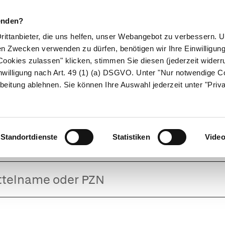
enden?
Drittanbieter, die uns helfen, unser Webangebot zu verbessern.
en Zwecken verwenden zu dürfen, benötigen wir Ihre Einwilligun
ookies zulassen" klicken, stimmen Sie diesen (jederzeit widerru
ikamente
Naturheilkunde
Eltern & Kind
Gesund 
nwilligung nach Art. 49 (1) (a) DSGVO. Unter "Nur notwendige C
beitung ablehnen. Sie können Ihre Auswahl jederzeit unter "Priv
ERRUM HAUSMA
Standortdienste
Statistiken
Vide