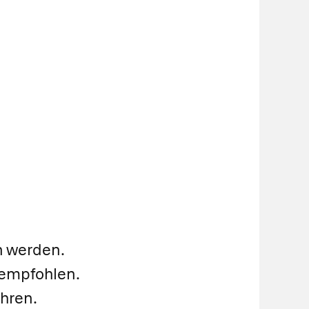
n werden.
 empfohlen.
ühren.