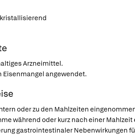
kristallisierend
te
altiges Arzneimittel.
on Eisenmangel angewendet.
ise
chtern oder zu den Mahlzeiten eingenomme
ahme während oder kurz nach einer Mahlzeit
gerung gastrointestinaler Nebenwirkungen f