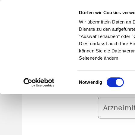
Dürfen wir Cookies verw
Wir übermitteln Daten an 
Dienste zu den aufgeführt
"Auswahl erlauben" oder "C
Krankheiten
Symptome
Therapie
Med
Dies umfasst auch Ihre Ei
können Sie die Datenverar
Seitenende ändern.
F
Einwilligungsauswahl
Notwendig
Arzneimittelname
oder
PZN
eingeben