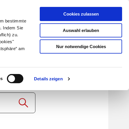
Cookies zulassen
Kundenlogin
Info für Apotheker
 Um bestimmte
g. Indem Sie
Auswahl erlauben
flich) zu.
Suche
leben
Über uns
ookies"
Nur notwendige Cookies
atsphäre“ am
NN
os
Details zeigen