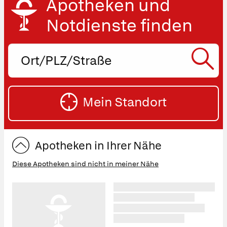
Apotheken und
Notdienste finden
Ort,
PLZ
oder
SU
Straße
Mein Standort
eingeben:
ST
Apotheken in Ihrer Nähe
Diese Apotheken sind nicht in meiner Nähe