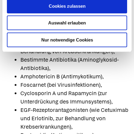
Harntreibende Arzneimittel (Diuretika wie
Cookies zulassen
Thiazide und Furosemid),
Arzneimittel zum Schutz des Magens
Auswahl erlauben
(Protonenpumpenhemmer wie Omeprazol
und Pantoprazol),
Nur notwendige Cookies
Platin-Derivate (insbesondere Cisplatin, zur
Behandlung von Krebserkrankungen),
Bestimmte Antibiotika (Aminoglykosid-
Antibiotika),
Amphotericin B (Antimykotikum),
Foscarnet (bei Virusinfektionen),
Cyclosporin A und Rapamycin (zur
Unterdrückung des Immunsystems),
EGF-Rezeptorantagonisten (wie Cetuximab
und Erlotinib, zur Behandlung von
Krebserkrankungen),