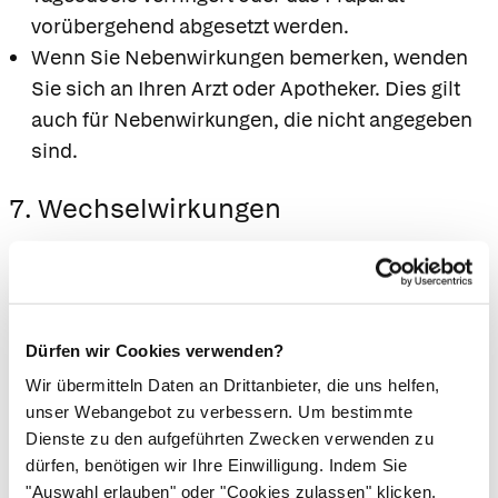
vorübergehend abgesetzt werden.
Wenn Sie Nebenwirkungen bemerken, wenden
Sie sich an Ihren Arzt oder Apotheker. Dies gilt
auch für Nebenwirkungen, die nicht angegeben
sind.
7. Wechselwirkungen
Einnahme zusammen mit anderen Arzneimitteln
Informieren Sie Ihren Arzt oder Apotheker,
wenn Sie andere Arzneimittel anwenden,
kürzlich andere Arzneimittel angewendet
Dürfen wir Cookies verwenden?
haben oder beabsichtigen, andere
Wir übermitteln Daten an Drittanbieter, die uns helfen,
Arzneimittel anzuwenden.
unser Webangebot zu verbessern. Um bestimmte
Die Wirkung nachfolgend genannter
Dienste zu den aufgeführten Zwecken verwenden zu
dürfen, benötigen wir Ihre Einwilligung. Indem Sie
Arzneistoffe bzw. Präparategruppen kann bei
"Auswahl erlauben" oder "Cookies zulassen" klicken,