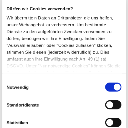
7. Wechselwirkungen
Dürfen wir Cookies verwenden?
Einnahme zusammen mit anderen Arzneimitteln
Wir übermitteln Daten an Drittanbieter, die uns helfen,
Informieren Sie Ihren Arzt oder Apotheker,
unser Webangebot zu verbessern. Um bestimmte
wenn Sie andere Arzneimittel einnehmen,
Dienste zu den aufgeführten Zwecken verwenden zu
kürzlich andere Arzneimittel eingenommen
dürfen, benötigen wir Ihre Einwilligung. Indem Sie
"Auswahl erlauben" oder "Cookies zulassen" klicken,
haben oder beabsichtigen andere Arzneimittel
stimmen Sie diesen (jederzeit widerruflich) zu. Dies
einzunehmen.
umfasst auch Ihre Einwilligung nach Art. 49 (1) (a)
Zink vermindert die Resorption von
DSGVO. Unter "Nur notwendige Cookies" können Sie die
Tetracyclinen (Antibiotikum). Zwischen der
Datenverarbeitung ablehnen. Sie können Ihre Auswahl
Einnahme dieser Arzneimittel sollte ein
jederzeit unter "Privatsphäre“ am Seitenende ändern.
Einwilligungsauswahl
zeitlicher Abstand von mindestens 4 Stunden
Notwendig
eingehalten werden.
Chelatbildner wie D-Penicillamin,
Standortdienste
Dimercaptopropansulfonsäure (DMPS) oder
Edetinsäure (EDTA) können die Resorption von
Statistiken
Zink vermindern oder die Ausscheidung