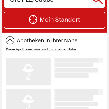
PLZ
oder
SU
Straße
Mein Standort
eingeben:
ST
Apotheken in Ihrer Nähe
Diese Apotheken sind nicht in meiner Nähe