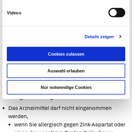
erhöhen.
Videos
Die Resorption von Ofloxacin und anderen
Quinolonen wird durch Zink beeinträchtigt.
Die gleichzeitige Gabe von Eisen-, Kupfer- oder
Details zeigen
Calciumsalzen vermindert die Resorption von
Zink.
Cookies zulassen
Einnahme zusammen mit Nahrungsmitteln
Nahrungsmittel mit hohem Phytinanteil (z. B.
Auswahl erlauben
Getreideprodukte, Hülsenfrüchte, Nüsse)
vermindern die Resorption von Zink.
Nur notwendige Cookies
8. Gegenanzeigen
Das Arzneimittel darf nicht eingenommen
werden,
wenn Sie allergisch gegen Zink-Aspartat oder