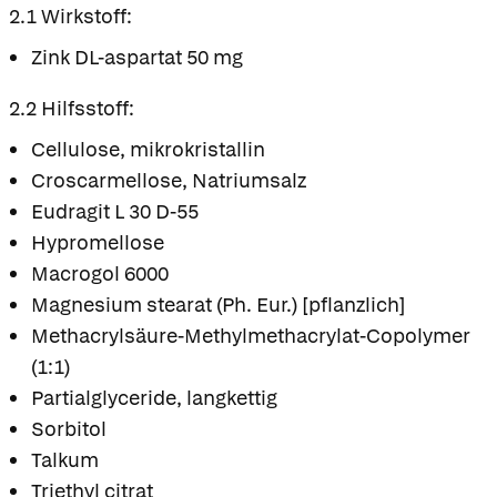
2.1 Wirkstoff:
Zink DL-aspartat 50 mg
2.2 Hilfsstoff:
Cellulose, mikrokristallin
Croscarmellose, Natriumsalz
Eudragit L 30 D-55
Hypromellose
Macrogol 6000
Magnesium stearat (Ph. Eur.) [pflanzlich]
Methacrylsäure-Methylmethacrylat-Copolymer
(1:1)
Partialglyceride, langkettig
Sorbitol
Talkum
Triethyl citrat