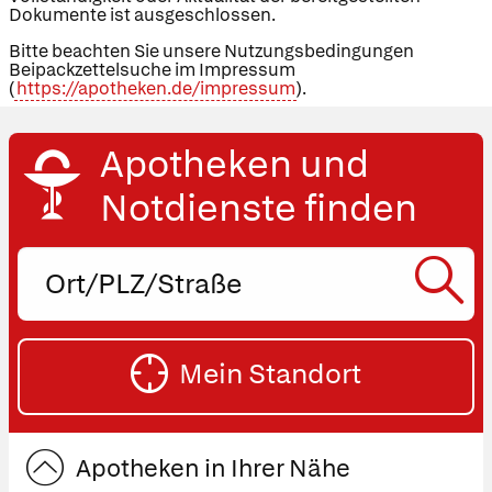
Dokumente ist ausgeschlossen.
Bitte beachten Sie unsere Nutzungsbedingungen
Beipackzettelsuche im Impressum
(
https://apotheken.de/impressum
).
Apotheken und
Notdienste finden
Ort,
PLZ
oder
SU
Straße
Mein Standort
eingeben:
ST
Apotheken in Ihrer Nähe