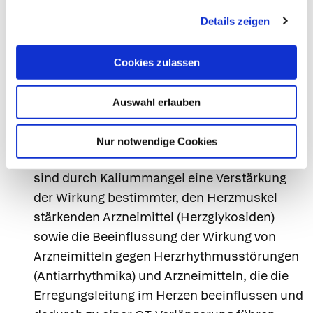
Einnahme des Präparates zusammen mit
anderen Arzneimitteln
Details zeigen
Informieren Sie Ihren Arzt oder Apotheker,
wenn Sie andere Arzneimittel
Cookies zulassen
einnehmen/anwenden, kürzlich andere
Arzneimittel eingenommen/angewendet
Auswahl erlauben
haben oder beabsichtigen andere Arzneimittel
anzuwenden.
Nur notwendige Cookies
Bei andauerndem Gebrauch (Missbrauch)
sind durch Kaliummangel eine Verstärkung
der Wirkung bestimmter, den Herzmuskel
stärkenden Arzneimittel (Herzglykosiden)
sowie die Beeinflussung der Wirkung von
Arzneimitteln gegen Herzrhythmusstörungen
(Antiarrhythmika) und Arzneimitteln, die die
Erregungsleitung im Herzen beeinflussen und