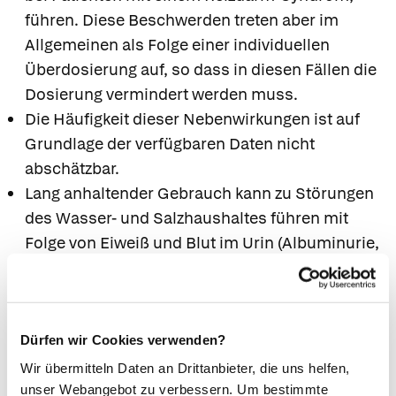
führen. Diese Beschwerden treten aber im
Allgemeinen als Folge einer individuellen
Überdosierung auf, so dass in diesen Fällen die
Dosierung vermindert werden muss.
Die Häufigkeit dieser Nebenwirkungen ist auf
Grundlage der verfügbaren Daten nicht
abschätzbar.
Lang anhaltender Gebrauch kann zu Störungen
des Wasser- und Salzhaushaltes führen mit
Folge von Eiweiß und Blut im Urin (Albuminurie,
Hämaturie). Weiterhin kann eine Verfärbung der
Darmschleimhaut (Pseudomelanosis coli)
auftreten, die sich nach Absetzen des Präparates
in der Regel zurückbildet.
Dürfen wir Cookies verwenden?
Abbauprodukte der Sennespflanze können zu
Wir übermitteln Daten an Drittanbieter, die uns helfen,
einer harmlosen Rot-Braun-Verfärbung des
unser Webangebot zu verbessern. Um bestimmte