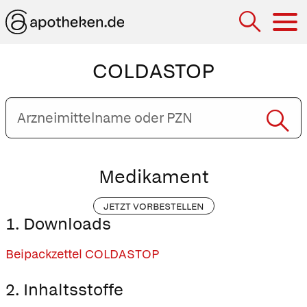
Hau
COLDASTOP
Arzneimittelname
oder
PZN
eingeben
Medikament
JETZT VORBESTELLEN
1. Downloads
Beipackzettel COLDASTOP
2. Inhaltsstoffe