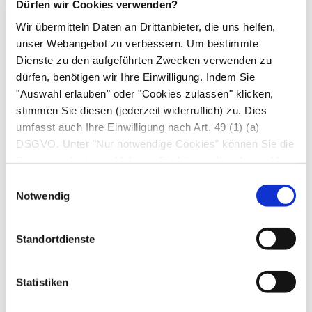
Dürfen wir Cookies verwenden?
Arzneimittel Nebenwirkungen haben, die aber
Wir übermitteln Daten an Drittanbieter, die uns helfen,
nicht bei jedem auftreten müssen.
unser Webangebot zu verbessern. Um bestimmte
Gelegentlich: kann bis zu 1 von 100 Behandelten
Dienste zu den aufgeführten Zwecken verwenden zu
betreffen
dürfen, benötigen wir Ihre Einwilligung. Indem Sie
Das Einatmen des terpineolhaltigen Nasen-
"Auswahl erlauben" oder "Cookies zulassen" klicken,
stimmen Sie diesen (jederzeit widerruflich) zu. Dies
Öls kann Hustenreiz auslösen.
umfasst auch Ihre Einwilligung nach Art. 49 (1) (a)
Sehr selten: kann bis zu 1 von 10 000
DSGVO. Unter "Nur notwendige Cookies" können Sie die
Behandelten betreffen
Datenverarbeitung ablehnen. Sie können Ihre Auswahl
Überempfindlichkeitsreaktionen (lokale
jederzeit unter "Privatsphäre“ am Seitenende ändern.
Einwilligungsauswahl
Hautreaktionen, Brennen der
Notwendig
Nasenschleimhaut, Rhinitis)
Erdnussöl kann allergische Reaktionen
Standortdienste
hervorrufen.
Wenn Sie Nebenwirkungen bemerken, wenden
Statistiken
Sie sich an Ihren Arzt, Apotheker oder das
medizinische Fachpersonal. Dies gilt auch für