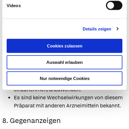
Videos
Nebenwirkungen, die nicht angegeben sind.
7. Wechselwirkungen
Details zeigen
Anwendung zusammen mit anderen
Arzneimitteln
Cookies zulassen
Informieren Sie Ihren Arzt oder Apotheker,
wenn Sie andere Arzneimittel
Auswahl erlauben
einnehmen/anwenden, kürzlich
eingenommen/angewendet haben oder
Nur notwendige Cookies
beabsichtigen andere Arzneimittel
einzunehmen/anzuwenden.
Es sind keine Wechselwirkungen von diesem
Präparat mit anderen Arzneimitteln bekannt.
8. Gegenanzeigen