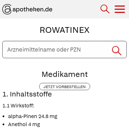
Hau
ROWATINEX
Arzneimittelname
oder
PZN
eingeben
Medikament
JETZT VORBESTELLEN
1. Inhaltsstoffe
1.1 Wirkstoff:
alpha-Pinen 24.8 mg
Anethol 4 mg