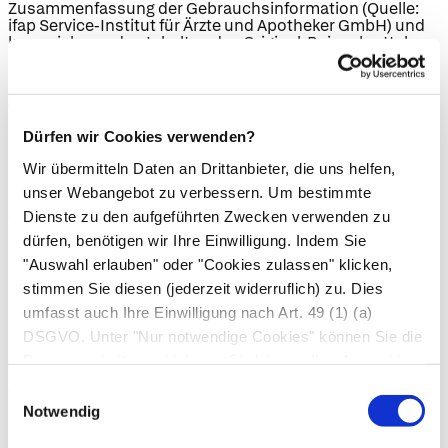
Zusammenfassung der Gebrauchsinformation (Quelle:
ifap Service-Institut für Ärzte und Apotheker GmbH) und
kann sich von den Inhalten des Original-Beipackzettels
unterscheiden. Er dient der allgemeinen Information und
Übersicht.
Wird auf dieser Website ein Beipackzettel als Download
bereitgestellt, sind die hier zum Download
Dürfen wir Cookies verwenden?
bereitgestellten Dokumente digitale Kopien der offiziellen
Gebrauchsinformationen der Hersteller (Quelle: ifap
Wir übermitteln Daten an Drittanbieter, die uns helfen,
Service-Institut für Ärzte und Apotheker GmbH). Dennoch
unser Webangebot zu verbessern. Um bestimmte
kann es aufgrund von Aktualisierungszyklen zu
Abweichungen zwischen dieser digitalen Version und
Dienste zu den aufgeführten Zwecken verwenden zu
dem gedruckten Beipackzettel in Ihrer
dürfen, benötigen wir Ihre Einwilligung. Indem Sie
Medikamentenpackung kommen.
"Auswahl erlauben" oder "Cookies zulassen" klicken,
Sowohl für den angezeigten Text als auch für den
stimmen Sie diesen (jederzeit widerruflich) zu. Dies
Beipackzettel-Download (falls vorhanden) gilt:
umfasst auch Ihre Einwilligung nach Art. 49 (1) (a)
Es gilt immer die dem Medikament beiliegende
DSGVO. Unter "Nur notwendige Cookies" können Sie die
Packungsbeilage. Bei Unklarheiten oder gesundheitlichen
Datenverarbeitung ablehnen. Sie können Ihre Auswahl
Beschwerden wenden Sie sich bitte an Ihre Ärzt*in oder
an Ihre Apotheke. Eine Haftung für die Richtigkeit,
jederzeit unter "Privatsphäre“ am Seitenende ändern.
Einwilligungsauswahl
Vollständigkeit oder Aktualität der bereitgestellten
Notwendig
Dokumente ist ausgeschlossen.
Bitte beachten Sie unsere Nutzungsbedingungen