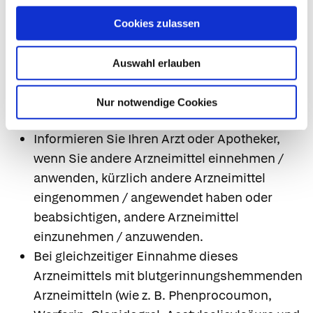
Dies gilt auch für Nebenwirkungen, die nicht
Cookies zulassen
hier angegeben sind.
Auswahl erlauben
7. Wechselwirkungen
Einnahme von dem Arzneimittel zusammen mit
Nur notwendige Cookies
anderen Arzneimitteln
Informieren Sie Ihren Arzt oder Apotheker,
wenn Sie andere Arzneimittel einnehmen /
anwenden, kürzlich andere Arzneimittel
eingenommen / angewendet haben oder
beabsichtigen, andere Arzneimittel
einzunehmen / anzuwenden.
Bei gleichzeitiger Einnahme dieses
Arzneimittels mit blutgerinnungshemmenden
Arzneimitteln (wie z. B. Phenprocoumon,