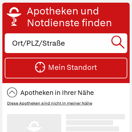
Apotheken und
Notdienste finden
Ort,
PLZ
oder
SU
Straße
Mein Standort
eingeben:
ST
Apotheken in Ihrer Nähe
Diese Apotheken sind nicht in meiner Nähe