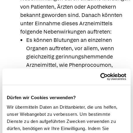
von Patienten, Ärzten oder Apothekern
bekannt geworden sind. Danach könnten
unter Einnahme dieses Arzneimittels
folgende Nebenwirkungen auftreten:
Es können Blutungen an einzelnen
Organen auftreten, vor allem, wenn
gleichzeitig gerinnungshemmende
Arzneimittel, wie Phenprocoumon,
Acetylsalicylsäure oder andere
nichtsteroidale Antirheumatika
eingenommen werden. Bei
überempfindlichen Personen kann es zu
Dürfen wir Cookies verwenden?
schweren
Wir übermitteln Daten an Drittanbieter, die uns helfen,
Überempfindlichkeitsreaktionen
unser Webangebot zu verbessern. Um bestimmte
Dienste zu den aufgeführten Zwecken verwenden zu
(allergischer Schock) kommen; darüber
dürfen, benötigen wir Ihre Einwilligung. Indem Sie
hinaus können allergische