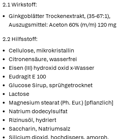
2.1 Wirkstoff:
Ginkgoblätter Trockenextrakt, (35-67:1),
Auszugsmittel: Aceton 60% (m/m) 120 mg
2.2 Hilfsstoff:
Cellulose, mikrokristallin
Citronensäure, wasserfrei
Eisen (III) hydroxid oxid x-Wasser
Eudragit E 100
Glucose Sirup, sprühgetrocknet
Lactose
Magnesium stearat (Ph. Eur.) [pflanzlich]
Natrium dodecylsulfat
Rizinusöl, hydriert
Saccharin, Natriumsalz
Silicium dioxid, hochdispers, amorph,