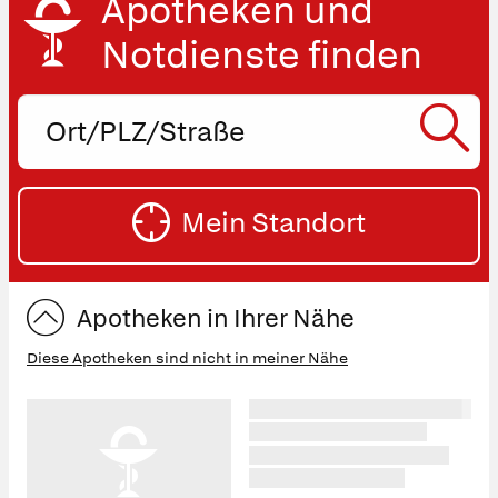
Apotheken und
Notdienste finden
Ort,
PLZ
oder
SU
Straße
Mein Standort
eingeben:
ST
Apotheken in Ihrer Nähe
Diese Apotheken sind nicht in meiner Nähe