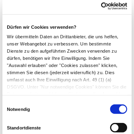
kürzlich andere Arzneimittel eingenommen
haben oder beabsichtigen andere Arzneimittel
einzunehmen.
Vorsicht ist angebracht, wenn die
Dürfen wir Cookies verwenden?
Filmtabletten zusammen mit anderen
Wir übermitteln Daten an Drittanbieter, die uns helfen,
Arzneimitteln und insbesondere Warfarin und
unser Webangebot zu verbessern. Um bestimmte
Tetracyclinen angewendet wird. Fragen Sie
Dienste zu den aufgeführten Zwecken verwenden zu
dürfen, benötigen wir Ihre Einwilligung. Indem Sie
Ihren Arzt um Rat.
"Auswahl erlauben" oder "Cookies zulassen" klicken,
Einnahme zusammen mit Nahrungsmitteln und
stimmen Sie diesen (jederzeit widerruflich) zu. Dies
Getränken
umfasst auch Ihre Einwilligung nach Art. 49 (1) (a)
Die Filmtabletten können mit oder ohne
DSGVO. Unter "Nur notwendige Cookies" können Sie die
Nahrungsmittel eingenommen werden.
Datenverarbeitung ablehnen. Sie können Ihre Auswahl
jederzeit unter "Privatsphäre“ am Seitenende ändern.
Einwilligungsauswahl
7. Gegenanzeigen
Notwendig
Die Filmtabletten dürfen nicht eingenommen
Standortdienste
werden,