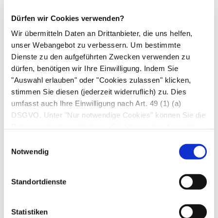
Sie sich an Ihren Arzt oder Apotheker. Dies gilt
Dürfen wir Cookies verwenden?
auch für Nebenwirkungen, die nicht angegeben
Wir übermitteln Daten an Drittanbieter, die uns helfen,
sind.
unser Webangebot zu verbessern. Um bestimmte
Dienste zu den aufgeführten Zwecken verwenden zu
7. Wechselwirkungen
dürfen, benötigen wir Ihre Einwilligung. Indem Sie
"Auswahl erlauben" oder "Cookies zulassen" klicken,
Einnahme zusammen mit anderen Arzneimitteln
stimmen Sie diesen (jederzeit widerruflich) zu. Dies
Informieren Sie Ihren Arzt oder Apotheker,
umfasst auch Ihre Einwilligung nach Art. 49 (1) (a)
wenn Sie andere Arzneimittel
DSGVO. Unter "Nur notwendige Cookies" können Sie die
einnehmen/anwenden, kürzlich andere
Datenverarbeitung ablehnen. Sie können Ihre Auswahl
jederzeit unter "Privatsphäre“ am Seitenende ändern.
Arzneimittel eingenommen/angewendet
Einwilligungsauswahl
Notwendig
haben oder beabsichtigen, andere
Arzneimittel einzunehmen/anzuwenden.
Bitte sprechen Sie mit Ihrem Arzt vor allem
Standortdienste
dann, wenn Sie einen oder mehrere der
folgenden Wirkstoffe regelmäßig oder auch
Statistiken