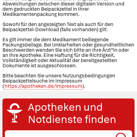
Abweichungen zwischen dieser digitalen Version und
dem gedruckten Beipackzettel in Ihrer
Medikamentenpackung kommen.
Sowohl für den angezeigten Text als auch für den
Beipackzettel-Download (falls vorhanden) gilt:
Es gilt immer die dem Medikament beiliegende
Packungsbeilage. Bei Unklarheiten oder gesundheitlichen
Beschwerden wenden Sie sich bitte an Ihre Ärzt*in oder
an Ihre Apotheke. Eine Haftung für die Richtigkeit,
Vollständigkeit oder Aktualität der bereitgestellten
Dokumente ist ausgeschlossen.
Bitte beachten Sie unsere Nutzungsbedingungen
Beipackzettelsuche im Impressum
(
https://apotheken.de/impressum
).
Apotheken und
Notdienste finden
Ort,