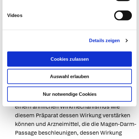
gelegentlich einnehmen müssen:
Ritonavir (Arzneimittel zur Behandlung einer
Videos
HIV-Infektion)
Itraconazol, Ketoconazol (Arzneimittel zur
Behandlung einer Pilzinfektion)
Details zeigen
Chinidin (Arzneimittel zur Behandlung von
Herzrhythmusstörungen)
Cookies zulassen
Gemfibrozil (Arzneimittel zur Behandlung
erhöhter Blutfette)
Auswahl erlauben
Desmopressin (Arzneimittel zur Behandlung
von vermehrtem Harnlassen)
Nur notwendige Cookies
Es ist zu erwarten, dass Arzneimittel mit
einem ähnlichen Wirkmechanismus wie
diesem Präparat dessen Wirkung verstärken
können und Arzneimittel, die die Magen-Darm-
Passage beschleunigen, dessen Wirkung