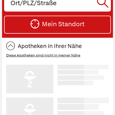
PLZ
oder
SU
Straße
Mein Standort
eingeben:
ST
Apotheken in Ihrer Nähe
Diese Apotheken sind nicht in meiner Nähe